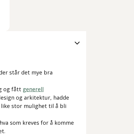
der står det mye bra
gg og fått
generell
esign og arkitektur, hadde
ike stor mulighet til å bli
er hva som kreves for å komme
et.