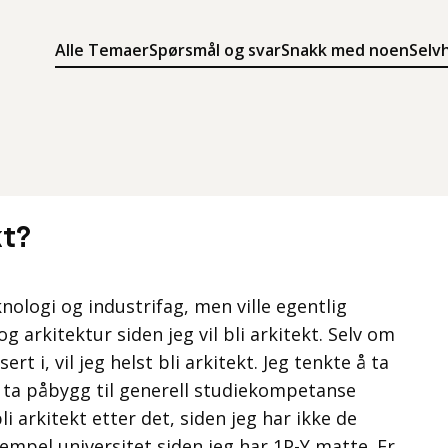
Alle Temaer
Spørsmål og svar
Snakk med noen
Selv
Søk
Meny
Søk i innholdet på ung.no
Meny for å navigere på ung.no
kt?
nologi og industrifag, men ville egentlig
 arkitektur siden jeg vil bli arkitekt. Selv om
ert i, vil jeg helst bli arkitekt. Jeg tenkte å ta
å ta påbygg til generell studiekompetanse
li arkitekt etter det, siden jeg har ikke de
sempel universitet siden jeg har 1P-Y matte. Er