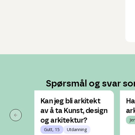
Spørsmål og svar so
Kan jeg bli arkitekt
Har
av å ta Kunst, design
ar
Forrige slide
og arkitektur?
Je
Gutt, 15
Utdanning