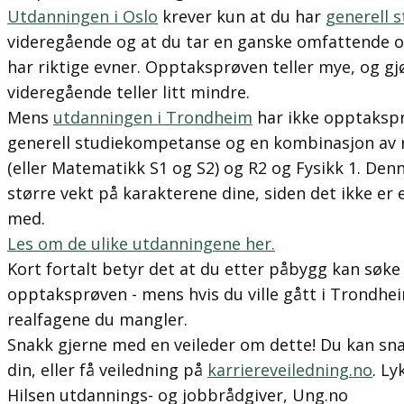
Utdanningen i Oslo
krever kun at du har
generell 
videregående og at du tar en ganske omfattende o
har riktige evner. Opptaksprøven teller mye, og gj
videregående teller litt mindre.
Mens
utdanningen i Trondheim
har ikke opptakspr
generell studiekompetanse og en kombinasjon av 
(eller Matematikk S1 og S2) og R2 og Fysikk 1. De
større vekt på karakterene dine, siden det ikke er
med.
Les om de ulike utdanningene her.
Kort fortalt betyr det at du etter påbygg kan søke
opptaksprøven - mens hvis du ville gått i Trondhei
realfagene du mangler.
Snakk gjerne med en veileder om dette! Du kan sn
din, eller få veiledning på
karriereveiledning.no
. Lyk
Hilsen utdannings- og jobbrådgiver, Ung.no