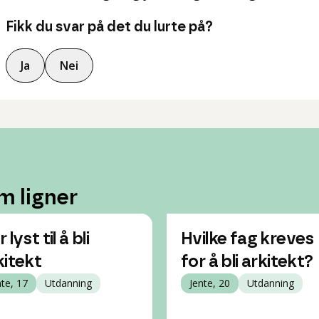
Fikk du svar på det du lurte på?
Ja
Nei
m ligner
 lyst til å bli
Hvilke fag kreves
kitekt
for å bli arkitekt?
nte, 17
Utdanning
Jente, 20
Utdanning