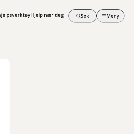
hjelpsverktøy
Hjelp nær deg
Søk
Meny