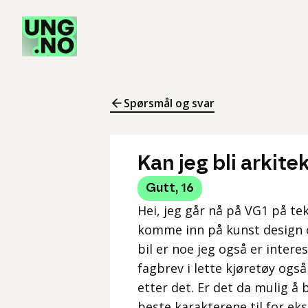
Spørsmål og svar
Kan jeg bli arkite
Gutt
,
16
Hei, jeg går nå på VG1 på tek
komme inn på kunst design og
bil er noe jeg også er interess
fagbrev i lette kjøretøy ogs
etter det. Er det da mulig å b
beste karakterene til for ek