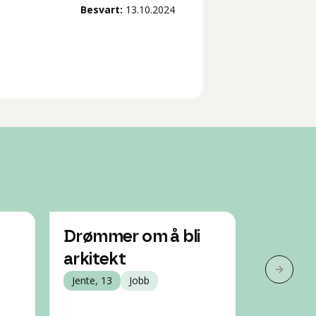
Besvart:
13.10.2024
Drømmer om å bli
Må jeg
arkitekt
for å b
Neste 
Jente, 13
Jobb
Jente, 18