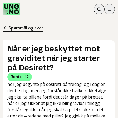
Søk
Men
Søk
Meny
Søk i innhol
Meny for å 
Spørsmål og svar
Når er jeg beskyttet mot
graviditet når jeg starter
på Desirett?
Jente
,
17
hei! Jeg begynte på desirett på fredag, og i dag er
det tirsdag, men jeg forstår ikke hvilke rekkefølge
jeg skal ta pillene fordi det står dager på brettet.
når er jeg sikker at jeg ikke blir gravid? I tillegg
forstår jeg ikke når jeg skal ha pillefri uke, er det
etter de 4 radene med piller? Jeg gjekk på melleva