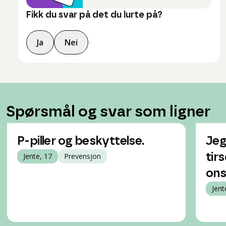
Fikk du svar på det du lurte på?
Ja
Nei
Spørsmål og svar som ligner
P-piller og beskyttelse.
Jeg
Jente, 17
Prevensjon
tir
ons
Jent