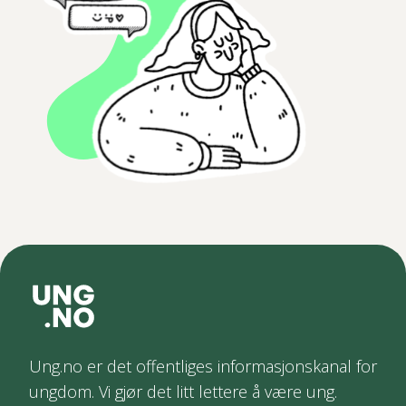
Ung.no er det offentliges informasjonskanal for
ungdom. Vi gjør det litt lettere å være ung.