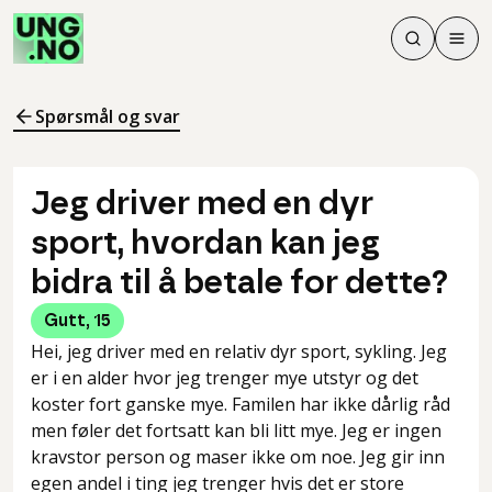
Søk
Men
Søk
Meny
Søk i innhol
Meny for å 
Spørsmål og svar
Jeg driver med en dyr
sport, hvordan kan jeg
bidra til å betale for dette?
Gutt
,
15
Hei, jeg driver med en relativ dyr sport, sykling. Jeg
er i en alder hvor jeg trenger mye utstyr og det
koster fort ganske mye. Familen har ikke dårlig råd
men føler det fortsatt kan bli litt mye. Jeg er ingen
kravstor person og maser ikke om noe. Jeg gir inn
egen andel i ting jeg trenger hvis det er store