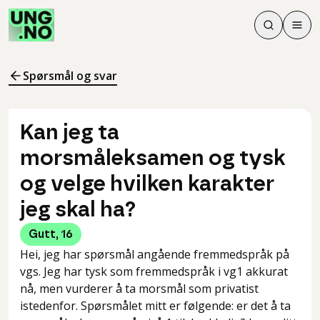
Søk
Men
Søk
Meny
Søk i innhol
Meny for å 
Spørsmål og svar
Kan jeg ta
morsmåleksamen og tysk
og velge hvilken karakter
jeg skal ha?
Gutt
,
16
Hei, jeg har spørsmål angående fremmedspråk på
vgs. Jeg har tysk som fremmedspråk i vg1 akkurat
nå, men vurderer å ta morsmål som privatist
istedenfor. Spørsmålet mitt er følgende: er det å ta