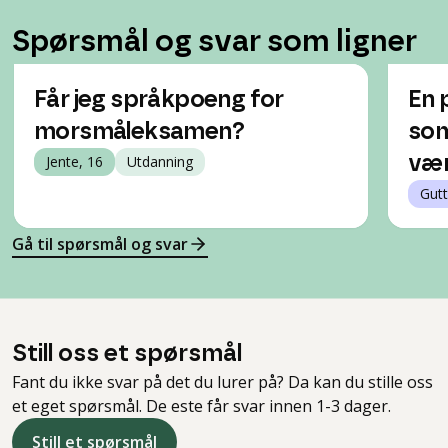
Spørsmål og svar som ligner
Får jeg språkpoeng for
En 
morsmåleksamen?
som
Jente, 16
Utdanning
vær
Gutt
Gå til spørsmål og svar
Still oss et spørsmål
Fant du ikke svar på det du lurer på? Da kan du stille oss
et eget spørsmål. De fleste får svar innen 1-3 dager.
Still et spørsmål