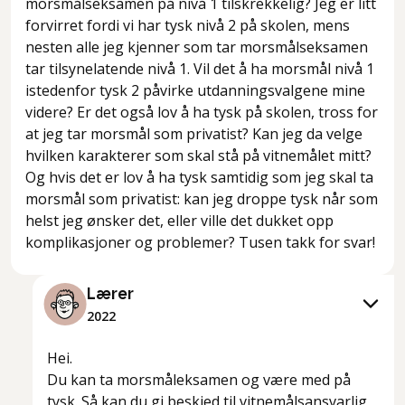
morsmålseksamen på nivå 1 tilskrekkelig? Jeg er litt
forvirret fordi vi har tysk nivå 2 på skolen, mens
nesten alle jeg kjenner som tar morsmålseksamen
tar tilsynelatende nivå 1. Vil det å ha morsmål nivå 1
istedenfor tysk 2 påvirke utdanningsvalgene mine
videre? Er det også lov å ha tysk på skolen, tross for
at jeg tar morsmål som privatist? Kan jeg da velge
hvilken karakterer som skal stå på vitnemålet mitt?
Og hvis det er lov å ha tysk samtidig som jeg skal ta
morsmål som privatist: kan jeg droppe tysk når som
helst jeg ønsker det, eller ville det dukket opp
komplikasjoner og problemer? Tusen takk for svar!
Lærer
2022
Hei.
Du kan ta morsmåleksamen og være med på
tysk. Så kan du gi beskjed til vitnemålsansvarlig