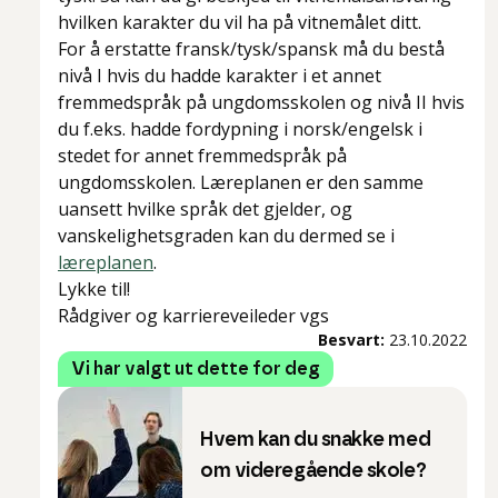
hvilken karakter du vil ha på vitnemålet ditt.
For å erstatte fransk/tysk/spansk må du bestå
nivå I hvis du hadde karakter i et annet
fremmedspråk på ungdomsskolen og nivå II hvis
du f.eks. hadde fordypning i norsk/engelsk i
stedet for annet fremmedspråk på
ungdomsskolen. Læreplanen er den samme
uansett hvilke språk det gjelder, og
vanskelighetsgraden kan du dermed se i
læreplanen
.
Lykke til!
Rådgiver og karriereveileder vgs
Besvart:
23.10.2022
Vi har valgt ut dette for deg
Hvem kan du snakke med
om videregående skole?