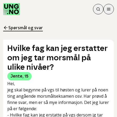
Søk
Men
Søk
Meny
Søk i innhol
Meny for å 
Spørsmål og svar
Hvilke fag kan jeg erstatter
om jeg tar morsmål på
ulike nivåer?
Jente
,
15
Hei,
jeg skal begynne på vgs til høsten og lurer på noen
ting angående morsmålseksamen osv. Har prøvd å
finne svar, men er så mye informasjon. Det jeg lurer
på er følgende:
- Hvilke fag kan jeg erstatte på vgs dersom jg tar