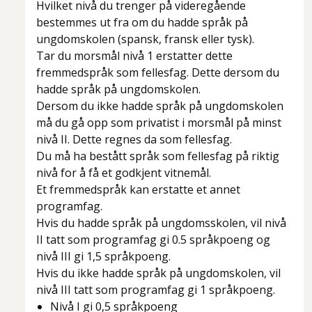
Hvilket nivå du trenger på videregående
bestemmes ut fra om du hadde språk på
ungdomskolen (spansk, fransk eller tysk)​.
Tar du morsmål nivå 1 erstatter dette
fremmedspråk som fellesfag. Dette dersom du
hadde språk på ungdomskolen.
Dersom du ikke hadde språk på ungdomskolen
må du gå opp som privatist i morsmål på minst
nivå II. Dette regnes da som fellesfag.
Du må ha bestått språk som fellesfag på riktig
nivå for å få et godkjent vitnemål.
Et fremmedspråk kan erstatte et annet
programfag.
Hvis du hadde språk på ungdomsskolen, vil nivå
II tatt som programfag gi 0.5 språkpoeng og
nivå III gi 1,5 språkpoeng.
Hvis du ikke hadde språk på ungdomskolen​, vil
nivå III tatt som programfag gi 1 språkpoeng.
Nivå I gi 0,5 språkpoeng