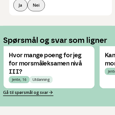
Ja
Nei
Spørsmål og svar som ligner
Hvor mange poeng for jeg
Kan
for morsmåleksamen nivå
mo
III?
Jent
Jente, 16
Utdanning
Gå til spørsmål og svar