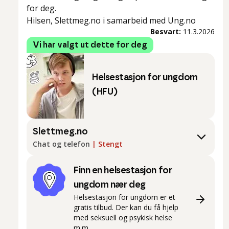
for deg.
Hilsen, Slettmeg.no i samarbeid med Ung.no
Besvart:
11.3.2026
Vi har valgt ut dette for deg
Helsestasjon for ungdom
(HFU)
Slettmeg.no
Chat og telefon
|
Stengt
Finn en helsestasjon for
ungdom nær deg
Helsestasjon for ungdom er et
gratis tilbud. Der kan du få hjelp
med seksuell og psykisk helse
m.m.