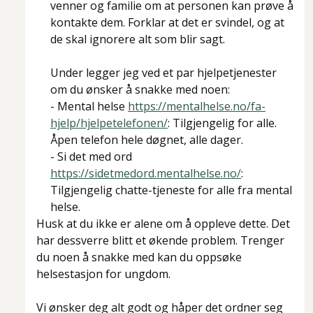
venner og familie om at personen kan prøve å
kontakte dem. Forklar at det er svindel, og at
de skal ignorere alt som blir sagt.
Under legger jeg ved et par hjelpetjenester
om du ønsker å snakke med noen:
- Mental helse
https://mentalhelse.no/fa-
hjelp/hjelpetelefonen/
: Tilgjengelig for alle.
Åpen telefon hele døgnet, alle dager.
- Si det med ord
https://sidetmedord.mentalhelse.no/
:
Tilgjengelig chatte-tjeneste for alle fra mental
helse.
Husk at du ikke er alene om å oppleve dette. Det
har dessverre blitt et økende problem. Trenger
du noen å snakke med kan du oppsøke
helsestasjon for ungdom.
Vi ønsker deg alt godt og håper det ordner seg