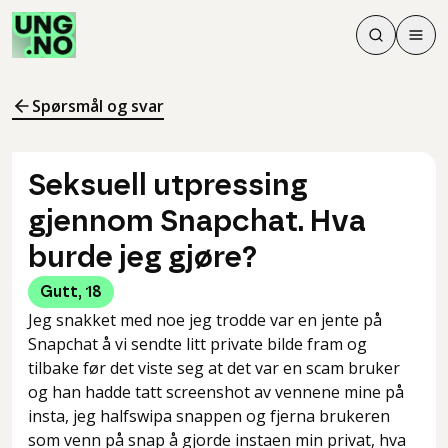
Søk
Men
Søk
Meny
Søk i innhol
Meny for å 
Spørsmål og svar
Seksuell utpressing
gjennom Snapchat. Hva
burde jeg gjøre?
Gutt
,
18
Jeg snakket med noe jeg trodde var en jente på
Snapchat å vi sendte litt private bilde fram og
tilbake før det viste seg at det var en scam bruker
og han hadde tatt screenshot av vennene mine på
insta, jeg halfswipa snappen og fjerna brukeren
som venn på snap å gjorde instaen min privat, hva