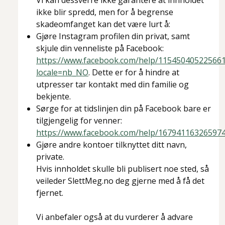
Vi kan dessverre ikke garantere at innholdet
ikke blir spredd, men for å begrense
skadeomfanget kan det være lurt å:
Gjøre Instagram profilen din privat, samt
skjule din venneliste på Facebook:
https://www.facebook.com/help/11545040522566
locale=nb_NO
. Dette er for å hindre at
utpresser tar kontakt med din familie og
bekjente.
Sørge for at tidslinjen din på Facebook bare er
tilgjengelig for venner:
https://www.facebook.com/help/16794116326597
Gjøre andre kontoer tilknyttet ditt navn,
private.
Hvis innholdet skulle bli publisert noe sted, så
veileder SlettMeg.no deg gjerne med å få det
fjernet.
Vi anbefaler også at du vurderer å advare