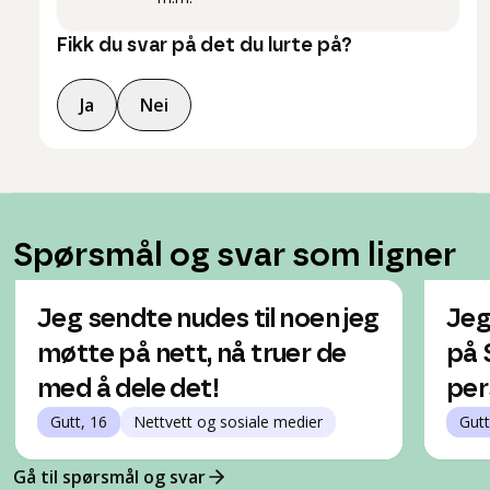
Fikk du svar på det du lurte på?
Ja
Nei
Spørsmål og svar som ligner
Jeg sendte nudes til noen jeg
Jeg
møtte på nett, nå truer de
på 
med å dele det!
per
Gutt, 16
Nettvett og sosiale medier
Gutt
Gå til spørsmål og svar