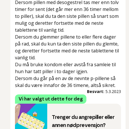
Dersom pillen med desogestrel tas mer enn tolv
timer for sent (det går mer enn 36 timer mellom
to piller), skal du ta den siste pillen så snart som
mulig og deretter fortsette med de neste
tablettene til vanlig tid.
Dersom du glemmer pillene to eller flere dager
på rad, skal du
kun ta den siste pillen
du glemte,
og deretter fortsette med de neste tablettene til
vanlig tid.
Du må bruke kondom eller avstå fra samleie til
hun har tatt piller i to dager igjen.
Dersom du går på en av de nevnte p-pillene så
skal du være innafor de 36 timene, altså sikret.
Besvart:
5.3.2023
Vi har valgt ut dette for deg
Trenger du angrepiller eller
annen nødprevensjon?