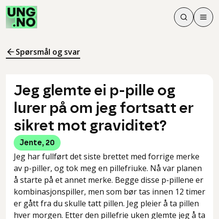
Søk
Men
Søk
Meny
Søk i innhol
Meny for å 
Spørsmål og svar
Jeg glemte ei p-pille og
lurer på om jeg fortsatt er
sikret mot graviditet?
Jente
,
20
Jeg har fullført det siste brettet med forrige merke
av p-piller, og tok meg en pillefriuke. Nå var planen
å starte på et annet merke. Begge disse p-pillene er
kombinasjonspiller, men som bør tas innen 12 timer
er gått fra du skulle tatt pillen. Jeg pleier å ta pillen
hver morgen. Etter den pillefrie uken glemte jeg å ta