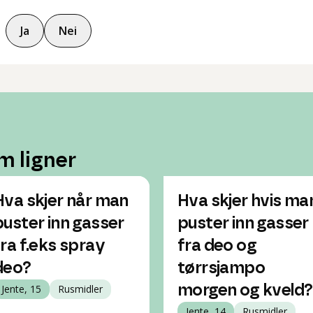
Ja
Nei
m ligner
Hva skjer når man
Hva skjer hvis ma
puster inn gasser
puster inn gasser
fra f.eks spray
fra deo og
deo?
tørrsjampo
Jente, 15
Rusmidler
morgen og kveld?
Jente, 14
Rusmidler