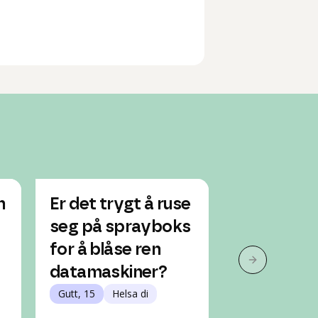
n
Er det trygt å ruse
Ønsker å 
seg på sprayboks
på deospr
for å blåse ren
slippe å fø
Neste slide
datamaskiner?
Jente, 13
Hel
Gutt, 15
Helsa di