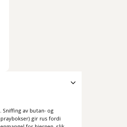
. Sniffing av butan- og
praybokser) gir rus fordi
enmangel for hjernen, slik