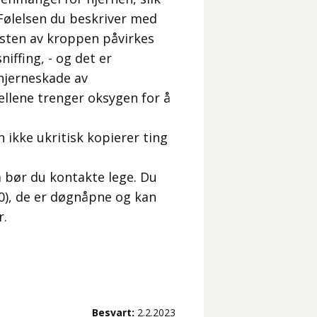
 Følelsen du beskriver med
sten av kroppen påvirkes
niffing, - og det er
 hjerneskade av
llene trenger oksygen for å
 ikke ukritisk kopierer ting
 bør du kontakte lege. Du
00), de er døgnåpne og kan
r.
Besvart:
2.2.2023