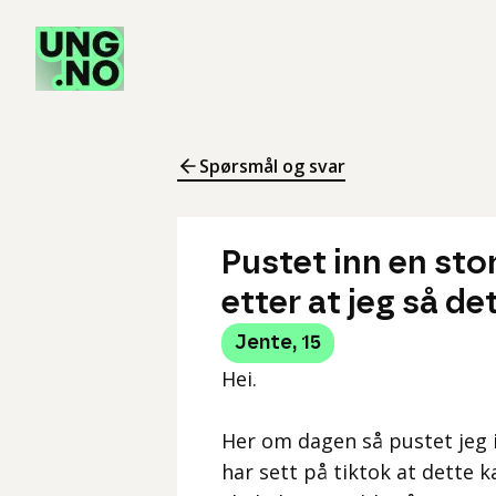
Spørsmål og svar
Pustet inn en st
etter at jeg så de
Jente
,
15
Hei.
Her om dagen så pustet jeg 
har sett på tiktok at dette k