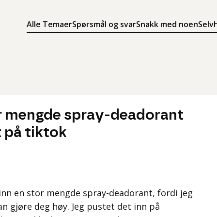
Alle Temaer
Spørsmål og svar
Snakk med noen
Selv
Søk
Meny
Søk i innholdet på ung.no
Meny for å navigere på ung.no
or mengde spray-deadorant
t på tiktok
inn en stor mengde spray-deadorant, fordi jeg
an gjøre deg høy. Jeg pustet det inn på