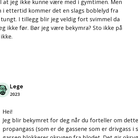
l at jeg ikke kunne være med i gymtimen. Men
 i ettertid kommer det en slags boblelyd fra
ungt. I tillegg blir jeg veldig fort svimmel da
jeg ikke før. Bør jeg være bekymra? Sto ikke på
 ikke.
Lege
2023
Hei!
Jeg blir bekymret for deg når du forteller om dette
propangass (som er de gassene som er drivgass i s
gassen blokkerer oksygen fra blodet. Det gir oksyg