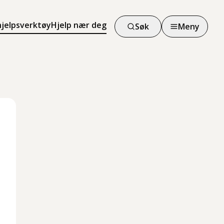
hjelpsverktøy
Hjelp nær deg
Søk
Meny