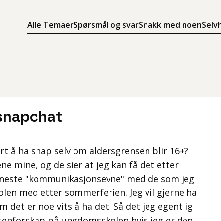
Alle Temaer
Spørsmål og svar
Snakk med noen
Selv
Søk
Meny
Søk i innholdet på ung.no
Meny for å navigere på ung.no
 snapchat
urt å ha snap selv om aldersgrensen blir 16+?
ne mine, og de sier at jeg kan få det etter
 eneste "kommunikasjonsevne" med de som jeg
en med etter sommerferien. Jeg vil gjerne ha
 det er noe vits å ha det. Så det jeg egentlig
utenforskap på ungdomsskolen hvis jeg er den