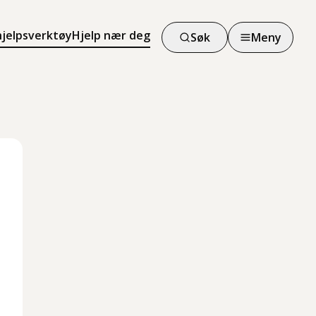
hjelpsverktøy
Hjelp nær deg
Søk
Meny