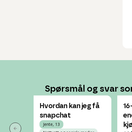
Spørsmål og svar so
Hvordan kan jeg få
16
snapchat
en
Jente, 13
kj
Forrige slide