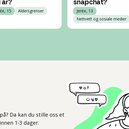
i år?
snapchat?
nte, 15
Aldersgrenser
Jente, 13
Nettvett og sosiale medier
l
på? Da kan du stille oss et
 innen 1-3 dager.