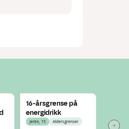
16-årsgrense på
Bruk a
d
energidrikk
bank i
Jente, 15
Aldersgrenser
Gutt, 14
Neste 