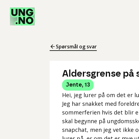
Spørsmål og svar
Aldersgrense på
Jente
,
13
Hei, jeg lurer på om det er l
Jeg har snakket med foreldre
sommerferien hvis det blir
skal begynne på ungdomsskol
snapchat, men jeg vet ikke om
lurer på, er om det er mye 