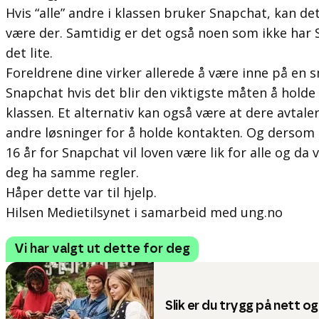
Hvis “alle” andre i klassen bruker Snapchat, kan det 
være der. Samtidig er det også noen som ikke har 
det lite.
Foreldrene dine virker allerede å være inne på en s
Snapchat hvis det blir den viktigste måten å holde
klassen. Et alternativ kan også være at dere avtale
andre løsninger for å holde kontakten. Og dersom 
16 år for Snapchat vil loven være lik for alle og da
deg ha samme regler.
Håper dette var til hjelp.
Hilsen Medietilsynet i samarbeid med ung.no
Vi har valgt ut dette for deg
Slik er du trygg på nett o