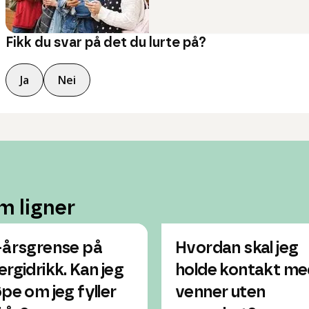
Fikk du svar på det du lurte på?
Ja
Nei
m ligner
-årsgrense på
Hvordan skal jeg
ergidrikk. Kan jeg
holde kontakt me
øpe om jeg fyller
venner uten