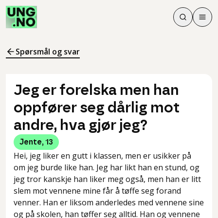
Søk
Men
Søk
Meny
Søk i innhol
Meny for å 
Spørsmål og svar
Jeg er forelska men han
oppfører seg dårlig mot
andre, hva gjør jeg?
Jente
,
13
Hei, jeg liker en gutt i klassen, men er usikker på
om jeg burde like han. Jeg har likt han en stund, og
jeg tror kanskje han liker meg også, men han er litt
slem mot vennene mine får å tøffe seg forand
venner. Han er liksom anderledes med vennene sine
og på skolen, han tøffer seg alltid. Han og vennene