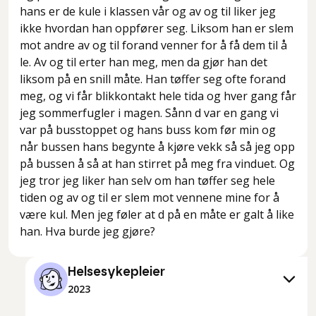
hans er de kule i klassen vår og av og til liker jeg
ikke hvordan han oppfører seg. Liksom han er slem
mot andre av og til forand venner for å få dem til å
le. Av og til erter han meg, men da gjør han det
liksom på en snill måte. Han tøffer seg ofte forand
meg, og vi får blikkontakt hele tida og hver gang får
jeg sommerfugler i magen. Sånn d var en gang vi
var på busstoppet og hans buss kom før min og
når bussen hans begynte å kjøre vekk så så jeg opp
på bussen å så at han stirret på meg fra vinduet. Og
jeg tror jeg liker han selv om han tøffer seg hele
tiden og av og til er slem mot vennene mine for å
være kul. Men jeg føler at d på en måte er galt å like
han. Hva burde jeg gjøre?
Helsesykepleier
2023