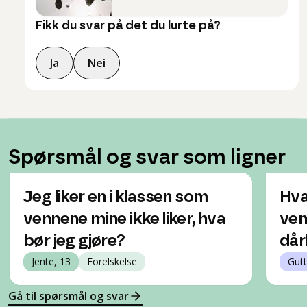
Fikk du svar på det du lurte på?
Ja
Nei
Spørsmål og svar som ligner
Jeg liker en i klassen som
Hva
vennene mine ikke liker, hva
ven
bør jeg gjøre?
dår
Jente, 13
Forelskelse
Gutt
Gå til spørsmål og svar