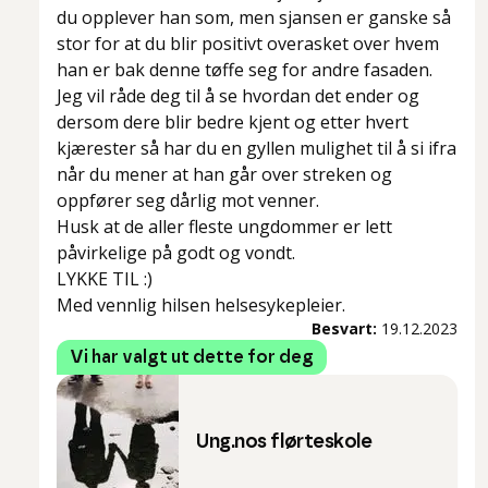
du opplever han som, men sjansen er ganske så
stor for at du blir positivt overasket over hvem
han er bak denne tøffe seg for andre fasaden.
Jeg vil råde deg til å se hvordan det ender og
dersom dere blir bedre kjent og etter hvert
kjærester så har du en gyllen mulighet til å si ifra
når du mener at han går over streken og
oppfører seg dårlig mot venner.
Husk at de aller fleste ungdommer er lett
påvirkelige på godt og vondt.
LYKKE TIL :)
Med vennlig hilsen helsesykepleier.
Besvart:
19.12.2023
Vi har valgt ut dette for deg
Ung.nos flørteskole