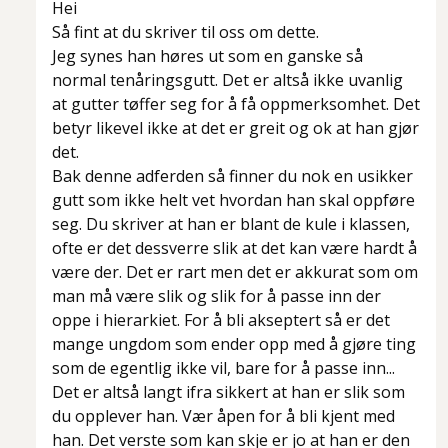
Hei
Så fint at du skriver til oss om dette.
Jeg synes han høres ut som en ganske så
normal tenåringsgutt. Det er altså ikke uvanlig
at gutter tøffer seg for å få oppmerksomhet. Det
betyr likevel ikke at det er greit og ok at han gjør
det.
Bak denne adferden så finner du nok en usikker
gutt som ikke helt vet hvordan han skal oppføre
seg. Du skriver at han er blant de kule i klassen,
ofte er det dessverre slik at det kan være hardt å
være der. Det er rart men det er akkurat som om
man må være slik og slik for å passe inn der
oppe i hierarkiet. For å bli akseptert så er det
mange ungdom som ender opp med å gjøre ting
som de egentlig ikke vil, bare for å passe inn...
Det er altså langt ifra sikkert at han er slik som
du opplever han. Vær åpen for å bli kjent med
han. Det verste som kan skje er jo at han er den