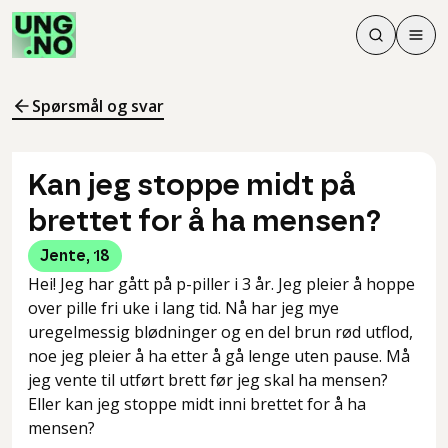
Søk
Men
Søk
Meny
Søk i innhol
Meny for å 
Spørsmål og svar
Kan jeg stoppe midt på
brettet for å ha mensen?
Jente
,
18
Hei! Jeg har gått på p-piller i 3 år. Jeg pleier å hoppe
over pille fri uke i lang tid. Nå har jeg mye
uregelmessig blødninger og en del brun rød utflod,
noe jeg pleier å ha etter å gå lenge uten pause. Må
jeg vente til utført brett før jeg skal ha mensen?
Eller kan jeg stoppe midt inni brettet for å ha
mensen?