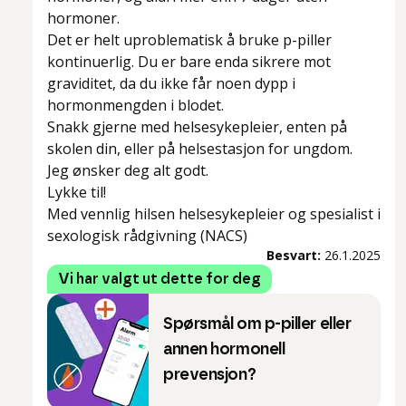
hormoner.
Det er helt uproblematisk å bruke p-piller
kontinuerlig. Du er bare enda sikrere mot
graviditet, da du ikke får noen dypp i
hormonmengden i blodet.
Snakk gjerne med helsesykepleier, enten på
skolen din, eller på helsestasjon for ungdom.
Jeg ønsker deg alt godt.
Lykke til!
Med vennlig hilsen helsesykepleier og spesialist i
sexologisk rådgivning (NACS)
Besvart:
26.1.2025
Vi har valgt ut dette for deg
Spørsmål om p-piller eller
annen hormonell
prevensjon?