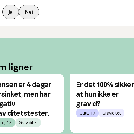
Ja
Nei
m ligner
nsen er 4 dager
Er det 100% sikker
rsinket, men har
at hun ikke er
gativ
gravid?
aviditetstester.
Gutt, 17
Graviditet
nte, 18
Graviditet