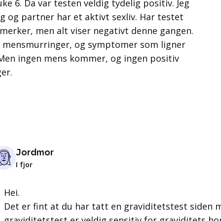
ke 6. Da var testen veldig tydelig positiv. Jeg
g og partner har et aktivt sexliv. Har testet
 merker, men alt viser negativt denne gangen.
r mensmurringer, og symptomer som ligner
 Men ingen mens kommer, og ingen positiv
er.
Jordmor
I fjor
Hei.
Det er fint at du har tatt en graviditetstest siden 
graviditetstest er veldig sensitiv for graviditets h