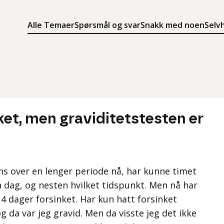
Alle Temaer
Spørsmål og svar
Snakk med noen
Selv
Søk
Meny
Søk i innholdet på ung.no
Meny for å navigere på ung.no
et, men graviditetstesten er
ns over en lenger periode nå, har kunne timet
dag, og nesten hvilket tidspunkt. Men nå har
 dager forsinket. Har kun hatt forsinket
og da var jeg gravid. Men da visste jeg det ikke