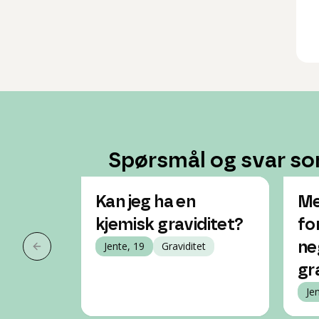
Spørsmål og svar so
Kan jeg ha en
Me
kjemisk graviditet?
fo
Jente, 19
Graviditet
ne
Forrige slide
gr
Je