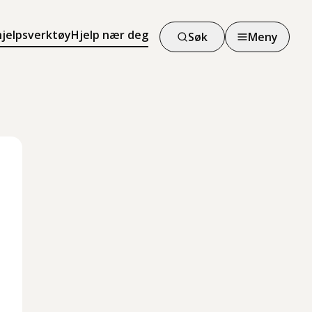
hjelpsverktøy
Hjelp nær deg
Søk
Meny