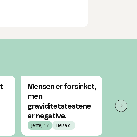
t
Mensen er forsinket,
Kan je
men
gravid
graviditetstestene
Jente, 19
Neste 
er negative.
Jente, 17
Helsa di