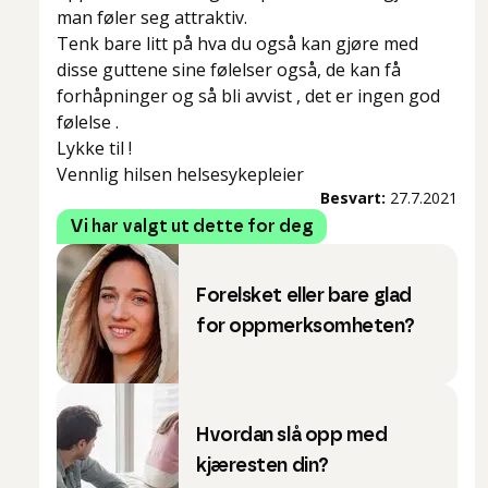
man føler seg attraktiv.
Tenk bare litt på hva du også kan gjøre med
disse guttene sine følelser også, de kan få
forhåpninger og så bli avvist , det er ingen god
følelse .
Lykke til !
Vennlig hilsen helsesykepleier
Besvart:
27.7.2021
Vi har valgt ut dette for deg
Forelsket eller bare glad
for oppmerksomheten?
Hvordan slå opp med
kjæresten din?