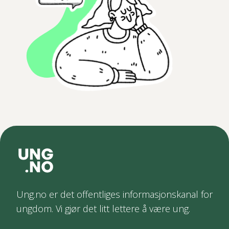
Ung.no er det offentliges informasjonskanal for
ungdom. Vi gjør det litt lettere å være ung.