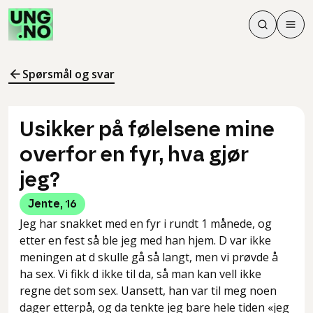
Søk
Men
Søk
Meny
Søk i innhol
Meny for å 
Spørsmål og svar
Usikker på følelsene mine
overfor en fyr, hva gjør
jeg?
Jente
,
16
Jeg har snakket med en fyr i rundt 1 månede, og
etter en fest så ble jeg med han hjem. D var ikke
meningen at d skulle gå så langt, men vi prøvde å
ha sex. Vi fikk d ikke til da, så man kan vell ikke
regne det som sex. Uansett, han var til meg noen
dager etterpå, og da tenkte jeg bare hele tiden «jeg