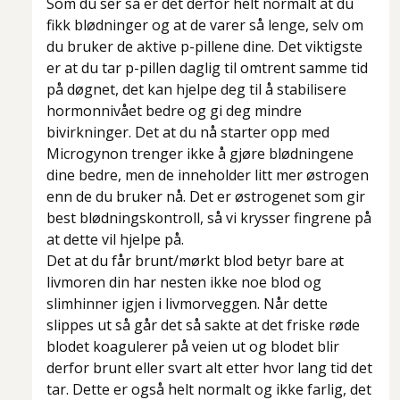
Som du ser så er det derfor helt normalt at du
fikk blødninger og at de varer så lenge, selv om
du bruker de aktive p-pillene dine. Det viktigste
er at du tar p-pillen daglig til omtrent samme tid
på døgnet, det kan hjelpe deg til å stabilisere
hormonnivået bedre og gi deg mindre
bivirkninger. Det at du nå starter opp med
Microgynon trenger ikke å gjøre blødningene
dine bedre, men de inneholder litt mer østrogen
enn de du bruker nå. Det er østrogenet som gir
best blødningskontroll, så vi krysser fingrene på
at dette vil hjelpe på.
Det at du får brunt/mørkt blod betyr bare at
livmoren din har nesten ikke noe blod og
slimhinner igjen i livmorveggen. Når dette
slippes ut så går det så sakte at det friske røde
blodet koagulerer på veien ut og blodet blir
derfor brunt eller svart alt etter hvor lang tid det
tar. Dette er også helt normalt og ikke farlig, det