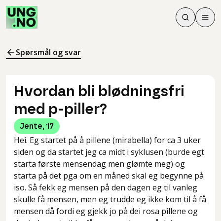
Søk
Men
Søk
Meny
Søk i innhol
Meny for å 
Spørsmål og svar
Hvordan bli blødningsfri
med p-piller?
Jente
,
17
Hei. Eg startet på å pillene (mirabella) for ca 3 uker
siden og da startet jeg ca midt i syklusen (burde egt
starta første mensendag men glømte meg) og
starta på det pga om en måned skal eg begynne på
iso. Så fekk eg mensen på den dagen eg til vanleg
skulle få mensen, men eg trudde eg ikke kom til å få
mensen då fordi eg gjekk jo på dei rosa pillene og