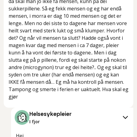
da skal man jo ikke få mensen, kunn på dei
sukkerpillene. Så eg fekk mensen og eg har endå
mensen, i morra er dag 10 med mensen og det er
lenge.. Men no dei siste to dagene har mensen vore
heilt svart med sterk lukt og små klumper. Hvorfor
det? Og når vil mensen ta slutt? Hadde også vont i
magen kvar dag med mensen i ca 7 dager, pleier
kunn å ha vont dei første to dagene.. Men i dag
slutta eg på p pillene, fordi eg skal starte på nokon
andre (microgynon) trur eg dei heite?.. Og eg skal til
syden om tre uker (har endå mensen) og eg kan
IKKE få mensen då… Eg må ha kontroll på mensen.
Tampong og smerte i ferien er uaktuelt. Hva skal eg
gjør
Helsesykepleier
I fjor
Hei