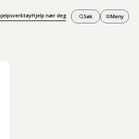
hjelpsverktøy
Hjelp nær deg
Søk
Meny