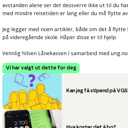
avstanden alene ser det dessverre ikke ut til du ha
med mindre reisetiden er lang eller du må flytte av
Jeg legger med noen artikler, både om det å flytt
på videregående skole. Håper disse er til hjelp.
Vennlig hilsen Lånekassen i samarbeid med ung.no
Vi har valgt ut dette for deg
Kan jeg få stipend på VGS
Hva koster det å bo?