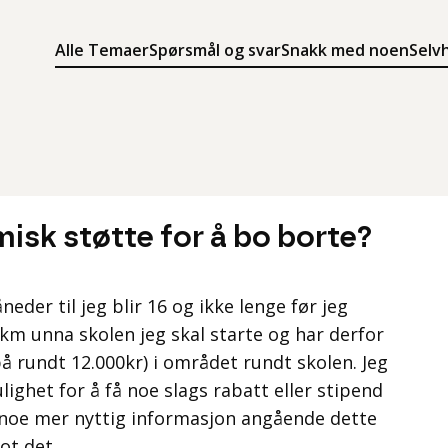
Alle Temaer
Spørsmål og svar
Snakk med noen
Selv
Søk
Meny
Søk i innholdet på ung.no
Meny for å navigere på ung.no
isk støtte for å bo borte?
neder til jeg blir 16 og ikke lenge før jeg
 km unna skolen jeg skal starte og har derfor
 på rundt 12.000kr) i området rundt skolen. Jeg
ighet for å få noe slags rabatt eller stipend
r noe mer nyttig informasjon angående dette
mot det