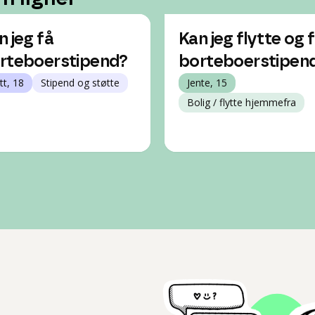
n jeg få
Kan jeg flytte og 
rteboerstipend?
borteboerstipen
tt, 18
Stipend og støtte
Jente, 15
Bolig / flytte hjemmefra