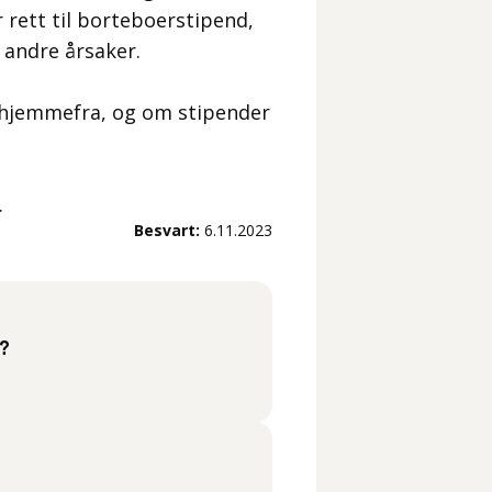
r rett til borteboerstipend,
 andre årsaker.
e hjemmefra, og om stipender
.
Besvart:
6.11.2023
?