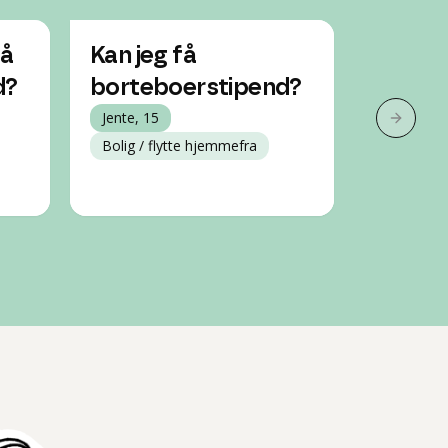
få
Kan jeg få
Hvor m
d?
borteboerstipend?
borte
Jente, 15
på?
Neste 
Bolig / flytte hjemmefra
Jente, 16