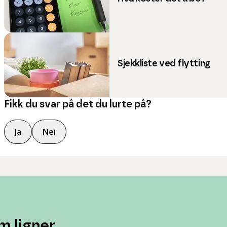
Sjekkliste ved flytting
Fikk du svar på det du lurte på?
Ja
Nei
m ligner