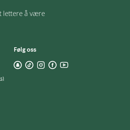
t lettere å være
Følg oss
s)