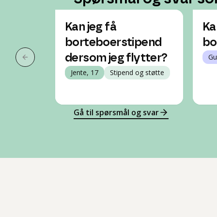
Kan jeg få
Ka
borteboerstipend
bo
dersom jeg flytter?
Gu
Forrige slide
Jente, 17
Stipend og støtte
Gå til spørsmål og svar