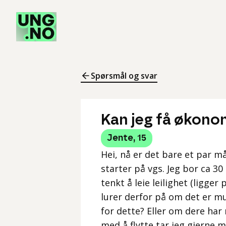
Spørsmål og svar
Kan jeg få økonom
Jente
,
15
Hei, nå er det bare et par må
starter på vgs. Jeg bor ca 30
tenkt å leie leilighet (ligger
lurer derfor på om det er mul
for dette? Eller om dere ha
med å flytte tar jeg gjerne 