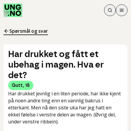
Søk
Men
Søk
Meny
Søk i innhol
Meny for å 
Spørsmål og svar
Har drukket og fått et
ubehag i magen. Hva er
det?
Gutt
,
18
Har drukket jevnlig i en liten periode, har ikke kjent
på noen andre ting enn en vannlig bakrus i
etterkant. Men nå den siste uka har jeg hatt en
ekkel følelse i venstre delen av magen. (Øvrig del,
under venstre ribbein).