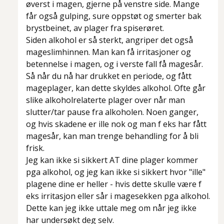
øverst i magen, gjerne på venstre side. Mange
får også gulping, sure oppstøt og smerter bak
brystbeinet, av plager fra spiserøret.
Siden alkohol er så sterkt, angriper det også
mageslimhinnen. Man kan få irritasjoner og
betennelse i magen, og i verste fall få magesår.
Så når du nå har drukket en periode, og fått
mageplager, kan dette skyldes alkohol. Ofte går
slike alkoholrelaterte plager over når man
slutter/tar pause fra alkoholen. Noen ganger,
og hvis skadene er ille nok og man f eks har fått
magesår, kan man trenge behandling for å bli
frisk.
Jeg kan ikke si sikkert AT dine plager kommer
pga alkohol, og jeg kan ikke si sikkert hvor "ille"
plagene dine er heller - hvis dette skulle være f
eks irritasjon eller sår i magesekken pga alkohol.
Dette kan jeg ikke uttale meg om når jeg ikke
har undersøkt deg selv.