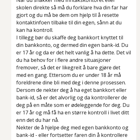
Når du snakker med inntakskontoret eller
skolen direkte så må du forklare hva din far har
gjort og du må be dem om hjelp til å resette
kontaktinfoen tilbake til din egen, sånn at du
kan ha kontroll.
I tillegg bør du skaffe deg bankkort knyttet til
din bankkonto, og dermed din egen bank-id. Du
er 17 år og da er det helt vanlig å ha dette. Det vil
du ha behov for i flere andre situasjoner
fremover, så det er likegreit å bare gjøre det
med en gang. Ettersom du er under 18 år må
foreldrene dine bli med deg i denne prosessen.
Dersom de nekter deg å ha eget bankkort eller
bank-id, så er det alvorlig og da kontrollerer de
deg på en måte som er ødeleggende for deg. Du
er 17 år og må få ha en større kontroll i livet ditt
enn det du har nå.
Nekter de å hjelpe deg med egen bankkonto og
bank-id - eller fortsetter faren din å kontrollere