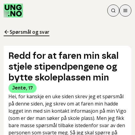
Søk
Men
Søk
Meny
Søk i innhol
Meny for å 
Spørsmål og svar
Redd for at faren min skal
stjele stipendpengene og
bytte skoleplassen min
Jente
,
17
Hei, for kanskje en uke siden skrev jeg et spørsmål
på denne siden, jeg skrev om at faren min hadde
logget inn med sin kontakt informasjon på min Vigo
(som er der man søker på skole plass). Men jeg fikk
bare masse spørsmål tilbake istedenfor svar av den
personen som svarte meg. Så jeg skal spørre på