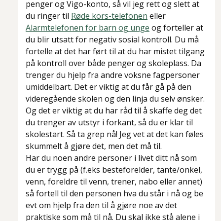
penger og Vigo-konto, så vil jeg rett og slett at
du ringer til
Røde kors-telefonen
eller
Alarmtelefonen for barn og unge
og forteller at
du blir utsatt for negativ sosial kontroll. Du må
fortelle at det har ført til at du har mistet tilgang
på kontroll over både penger og skoleplass. Da
trenger du hjelp fra andre voksne fagpersoner
umiddelbart. Det er viktig at du får gå på den
videregående skolen og den linja du selv ønsker.
Og det er viktig at du har råd til å skaffe deg det
du trenger av utstyr i forkant, så du er klar til
skolestart. Så ta grep nå! Jeg vet at det kan føles
skummelt å gjøre det, men det må til.
Har du noen andre personer i livet ditt nå som
du er trygg på (f.eks besteforelder, tante/onkel,
venn, foreldre til venn, trener, nabo eller annet)
så fortell til den personen hva du står i nå og be
evt om hjelp fra den til å gjøre noe av det
praktiske som må til nå. Du skal ikke stå alene i