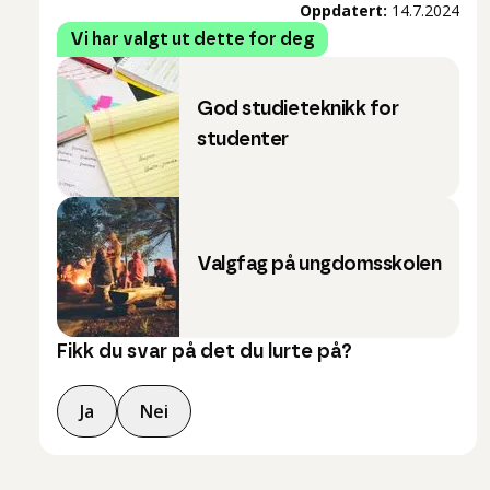
Oppdatert:
14.7.2024
Vi har valgt ut dette for deg
God studieteknikk for
studenter
Valgfag på ungdomsskolen
Fikk du svar på det du lurte på?
Ja
Nei