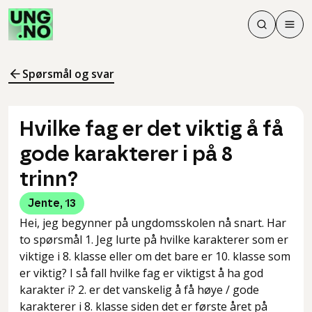
Søk
Men
Søk
Meny
Søk i innhol
Meny for å 
Spørsmål og svar
Hvilke fag er det viktig å få
gode karakterer i på 8
trinn?
Jente
,
13
Hei, jeg begynner på ungdomsskolen nå snart. Har
to spørsmål 1. Jeg lurte på hvilke karakterer som er
viktige i 8. klasse eller om det bare er 10. klasse som
er viktig? I så fall hvilke fag er viktigst å ha god
karakter i? 2. er det vanskelig å få høye / gode
karakterer i 8. klasse siden det er første året på