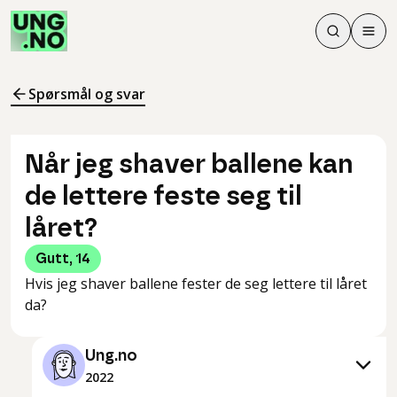
Søk
Men
Søk
Meny
Søk i innhol
Meny for å 
Spørsmål og svar
Når jeg shaver ballene kan
de lettere feste seg til
låret?
Gutt
,
14
Hvis jeg shaver ballene fester de seg lettere til låret
da?
Ung.no
2022