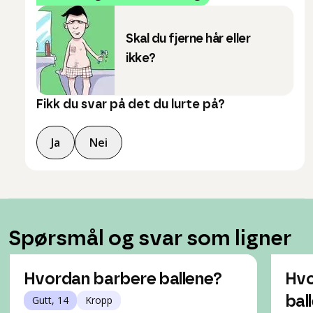
Skal du fjerne hår eller
ikke?
Fikk du svar på det du lurte på?
Ja
Nei
Spørsmål og svar som ligner
Hvordan barbere ballene?
Hvo
Gutt, 14
Kropp
bal