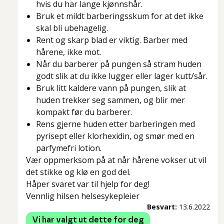
hvis du har lange kjønnshår.
Bruk et mildt barberingsskum for at det ikke
skal bli ubehagelig.
Rent og skarp blad er viktig. Barber med
hårene, ikke mot.
Når du barberer på pungen så stram huden
godt slik at du ikke lugger eller lager kutt/sår.
Bruk litt kaldere vann på pungen, slik at
huden trekker seg sammen, og blir mer
kompakt før du barberer.
Rens gjerne huden etter barberingen med
pyrisept eller klorhexidin, og smør med en
parfymefri lotion.
Vær oppmerksom på at når hårene vokser ut vil
det stikke og klø en god del.
Håper svaret var til hjelp for deg!
Vennlig hilsen helsesykepleier
Besvart:
13.6.2022
Vi har valgt ut dette for deg