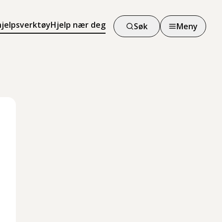
hjelpsverktøy
Hjelp nær deg
Søk
Meny