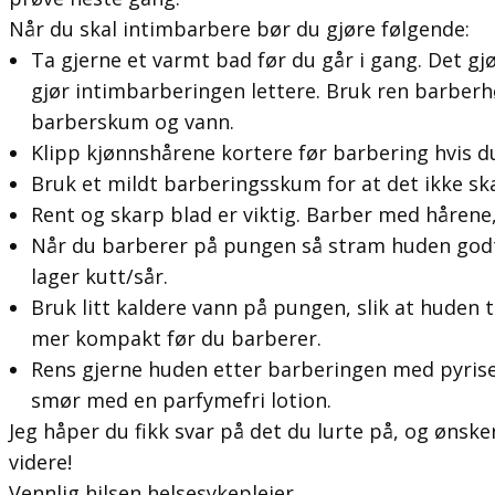
Når du skal intimbarbere bør du gjøre følgende:
Ta gjerne et varmt bad før du går i gang. Det gj
gjør intimbarberingen lettere. Bruk ren barberhø
barberskum og vann.
Klipp kjønnshårene kortere før barbering hvis d
Bruk et mildt barberingsskum for at det ikke ska
Rent og skarp blad er viktig. Barber med hårene,
Når du barberer på pungen så stram huden godt s
lager kutt/sår.
Bruk litt kaldere vann på pungen, slik at huden 
mer kompakt før du barberer.
Rens gjerne huden etter barberingen med pyrisep
smør med en parfymefri lotion.
Jeg håper du fikk svar på det du lurte på, og ønsker 
videre!
Vennlig hilsen helsesykepleier