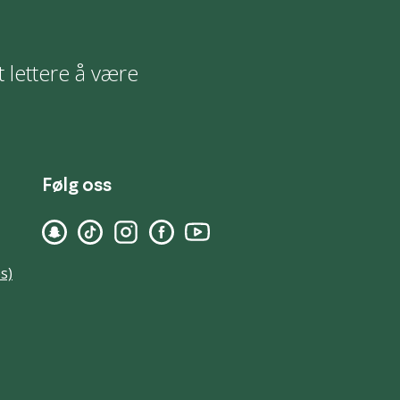
t lettere å være
Følg oss
s)