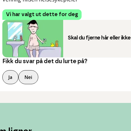
Vi har valgt ut dette for deg
Skal du fjerne hår eller ikk
Fikk du svar på det du lurte på?
Ja
Nei