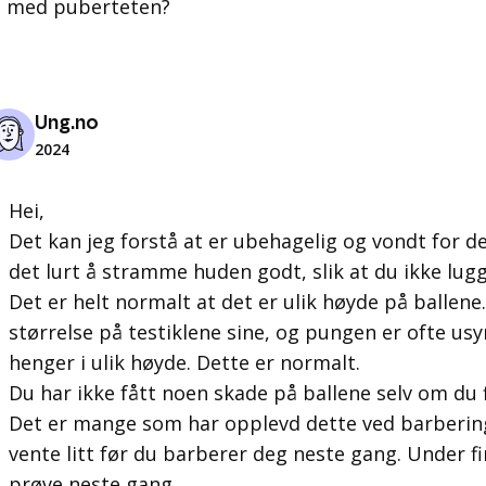
ig med puberteten?
Ung.no
2024
Hei,
Det kan jeg forstå at er ubehagelig og vondt for de
det lurt å stramme huden godt, slik at du ikke lugge
Det er helt normalt at det er ulik høyde på ballene
størrelse på testiklene sine, og pungen er ofte usy
henger i ulik høyde. Dette er normalt.
Du har ikke fått noen skade på ballene selv om du f
Det er mange som har opplevd dette ved barbering
vente litt før du barberer deg neste gang. Under f
prøve neste gang.