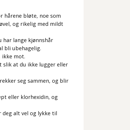
ør hårene bløte, noe som
vel, og rikelig med mildt
u har lange kjønnshår
l bli ubehagelig.
 ikke mot.
lik at du ikke lugger eller
trekker seg sammen, og blir
t eller klorhexidin, og
deg alt vel og lykke til