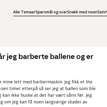
Alle Temaer
Spørsmål og svar
Snakk med noen
Selv
Søk
Meny
Søk i innholdet på ung.no
Meny for å navigere på ung.no
år jeg barberte ballene og er
e mine lett med barbermaskin. Jeg fikk et lite
Noen timer etterpå så ser jeg at ballen som ble
eg kan ikke huske at det har vært sånn før. Jeg
og om jeg kan få noen langvarige skader av