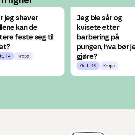
m ligner
r jeg shaver
Jeg ble sår og
llene kan de
kvisete etter
tere feste seg til
barbering på
ret?
pungen, hva bør j
tt, 14
Kropp
gjøre?
Gutt, 13
Kropp