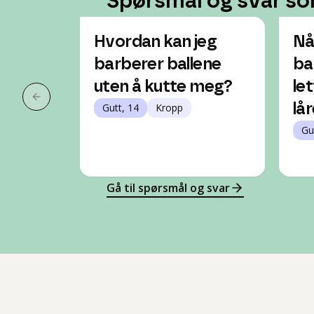
Spørsmål og svar so
Hvordan kan jeg
Nå
barberer ballene
ba
uten å kutte meg?
let
Forrige slide
Gutt, 14
Kropp
lå
Gu
Gå til spørsmål og svar