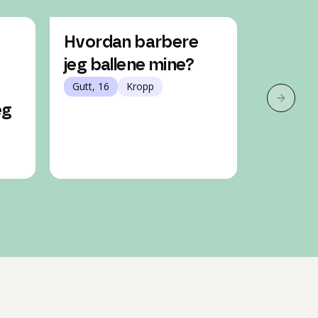
Hvordan barbere
Hvord
jeg ballene mine?
ballen
Gutt, 16
Kropp
Gutt, 14
Neste 
eg