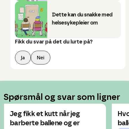
Dette kan du snakke med
helsesykepleier om
Fikk du svar på det du lurte på?
Ja
Nei
Spørsmål og svar som ligner
Jeg fikk et kutt når jeg
Hvo
barberte ballene og er
bal