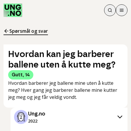
Søk
Men
Søk
Meny
Søk i innhol
Meny for å 
Spørsmål og svar
Hvordan kan jeg barberer
ballene uten å kutte meg?
Gutt
,
14
Hvordan barberer jeg ballene mine uten å kutte
meg? Hver gang jeg barberer ballene mine kutter
jeg meg og jeg får veldig vondt.
Ung.no
2022