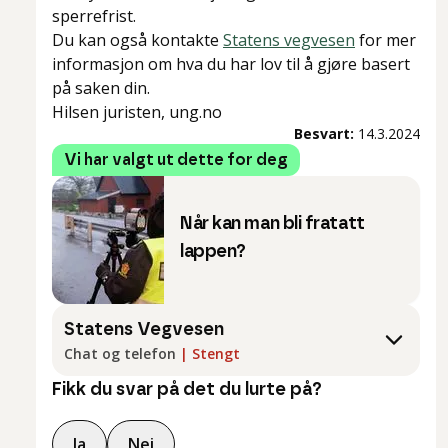
sperrefrist.
Du kan også kontakte
Statens vegvesen
for mer
informasjon om hva du har lov til å gjøre basert
på saken din.
Hilsen juristen, ung.no
Besvart:
14.3.2024
Vi har valgt ut dette for deg
Når kan man bli fratatt
lappen?
Statens Vegvesen
Chat og telefon
|
Stengt
Fikk du svar på det du lurte på?
Ja
Nei