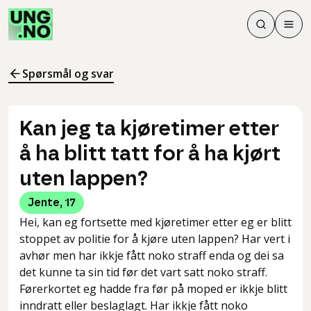
Søk
Men
Søk
Meny
Søk i innhol
Meny for å 
Spørsmål og svar
Kan jeg ta kjøretimer etter
å ha blitt tatt for å ha kjørt
uten lappen?
Jente
,
17
Hei, kan eg fortsette med kjøretimer etter eg er blitt
stoppet av politie for å kjøre uten lappen? Har vert i
avhør men har ikkje fått noko straff enda og dei sa
det kunne ta sin tid før det vart satt noko straff.
Førerkortet eg hadde fra før på moped er ikkje blitt
inndratt eller beslaglagt. Har ikkje fått noko