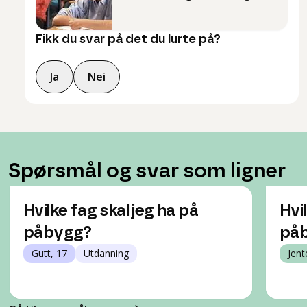
Fikk du svar på det du lurte på?
Ja
Nei
Spørsmål og svar som ligner
Hvilke fag skal jeg ha på
Hvi
påbygg?
på
Gutt, 17
Utdanning
Jent