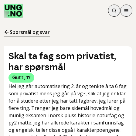
Søk
Men
Søk
Meny
Søk i innhol
Meny for å 
Spørsmål og svar
Skal ta fag som privatist,
har spørsmål
Gutt
,
17
Hei jeg går automatisering 2. år og tenkte å ta 6 fag
som privatist mens jeg går på vg3, slik at jeg er klar
for å studere etter jeg har tatt fagbrev, jeg lurer på
flere ting. Trenger jeg bare sidemål hovedmål og
munlig eksamen i norsk pluss historie naturfag og
py2 matte. jeg har allerede karakter i samfunnsfag
og engelsk. teller disse også i karakterpoengene.