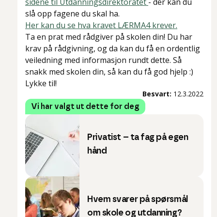
sidene til Utdanningsdirektoratet
- der kan du
slå opp fagene du skal ha.
Her kan du se hva kravet LÆRMA4 krever.
Ta en prat med rådgiver på skolen din! Du har
krav på rådgivning, og da kan du få en ordentlig
veiledning med informasjon rundt dette. Så
snakk med skolen din, så kan du få god hjelp :)
Lykke til!
Besvart:
12.3.2022
Vi har valgt ut dette for deg
Privatist – ta fag på egen
hånd
Hvem svarer på spørsmål
om skole og utdanning?