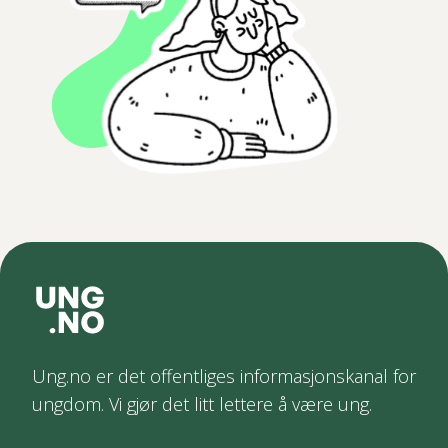
Ung.no er det offentliges informasjonskanal for
ungdom. Vi gjør det litt lettere å være ung.