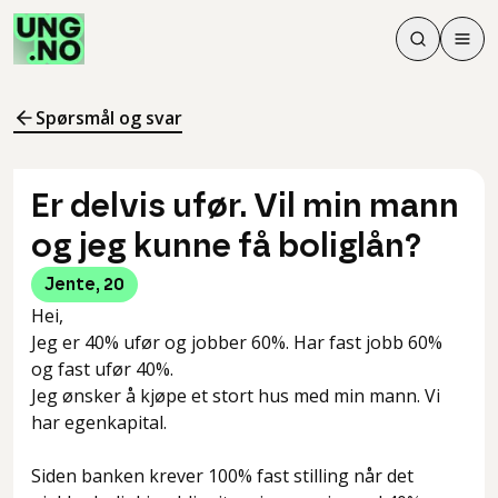
Søk
Men
Søk
Meny
Søk i innhol
Meny for å 
Spørsmål og svar
Er delvis ufør. Vil min mann
og jeg kunne få boliglån?
Jente
,
20
Hei,
Jeg er 40% ufør og jobber 60%. Har fast jobb 60%
og fast ufør 40%.
Jeg ønsker å kjøpe et stort hus med min mann. Vi
har egenkapital.
Siden banken krever 100% fast stilling når det