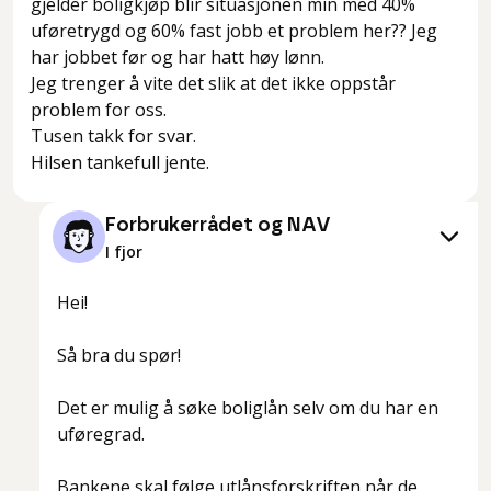
gjelder boligkjøp blir situasjonen min med 40%
uføretrygd og 60% fast jobb et problem her?? Jeg
har jobbet før og har hatt høy lønn.
Jeg trenger å vite det slik at det ikke oppstår
problem for oss.
Tusen takk for svar.
Hilsen tankefull jente.
Forbrukerrådet og NAV
I fjor
Hei!
Så bra du spør!
Det er mulig å søke boliglån selv om du har en
uføregrad.
Bankene skal følge utlånsforskriften når de