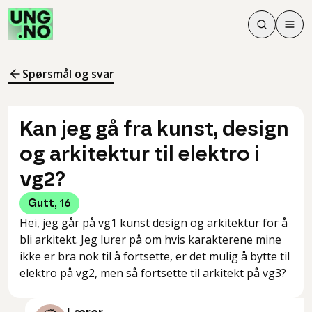
Søk
Men
Søk
Meny
Søk i innhol
Meny for å 
Spørsmål og svar
Kan jeg gå fra kunst, design
og arkitektur til elektro i
vg2?
Gutt
,
16
Hei, jeg går på vg1 kunst design og arkitektur for å
bli arkitekt. Jeg lurer på om hvis karakterene mine
ikke er bra nok til å fortsette, er det mulig å bytte til