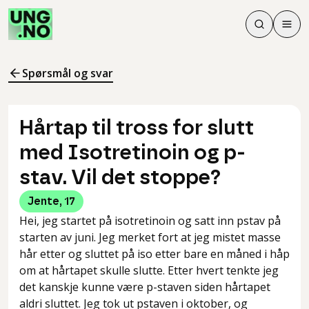
Søk
Men
Søk
Meny
Søk i innhol
Meny for å 
Spørsmål og svar
Hårtap til tross for slutt
med Isotretinoin og p-
stav. Vil det stoppe?
Jente
,
17
Hei, jeg startet på isotretinoin og satt inn pstav på
starten av juni. Jeg merket fort at jeg mistet masse
hår etter og sluttet på iso etter bare en måned i håp
om at hårtapet skulle slutte. Etter hvert tenkte jeg
det kanskje kunne være p-staven siden hårtapet
aldri sluttet. Jeg tok ut pstaven i oktober, og