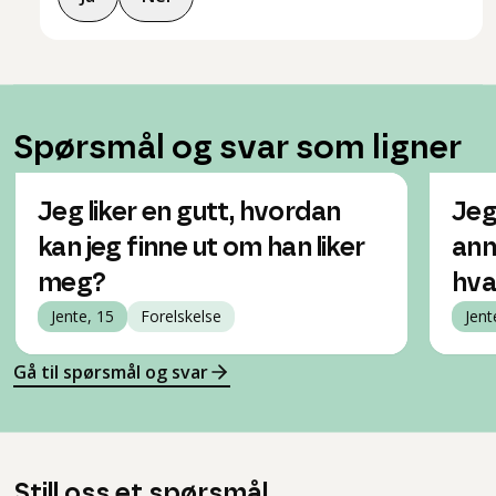
Spørsmål og svar som ligner
Jeg liker en gutt, hvordan
Jeg
kan jeg finne ut om han liker
ann
meg?
hva
Jente, 15
Forelskelse
Jent
Gå til spørsmål og svar
Still oss et spørsmål