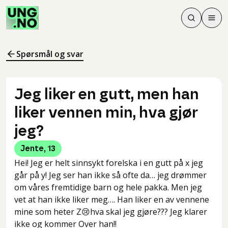
Søk
Men
Søk
Meny
Søk i innhol
Meny for å 
Spørsmål og svar
Jeg liker en gutt, men han
liker vennen min, hva gjør
jeg?
Jente
,
13
Hei! Jeg er helt sinnsykt forelska i en gutt på x jeg
går på y! Jeg ser han ikke så ofte da… jeg drømmer
om våres fremtidige barn og hele pakka. Men jeg
vet at han ikke liker meg…. Han liker en av vennene
mine som heter Z😢hva skal jeg gjøre??? Jeg klarer
ikke og kommer Over han!!