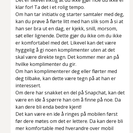
Det er likevel viktig at du ikke gjør noe du ikke er
klar for! Ta det i et rolig tempo.
Om han tar initiativ og starter samtaler med deg,
kan du prøve å flørte litt med han slik som å si at
han ser bra ut en dag, er kjekk, snill, morsom,
søt eller lignende. Dette gjør du ikke om du ikke
er komfortabel med det. Likevel kan det være
hyggelig å gi noen komplimenter uten at det
skal være direkte tegn. Det kommer mer an på
hvilke komplimenter du gir.
Om han komplimenterer deg eller flørter med
deg tilbake, kan dette være tegn på at han er
interessert.
Om dere har snakket en del på Snapchat, kan det
være en ide å spørre han om å finne på noe. Da
kan dere bli enda bedre kjent!
Det kan være en ide å ringes på mobilen først
før dere møtes om det er lettere. Da kan dere bli
mer komfortable med hverandre over mobil