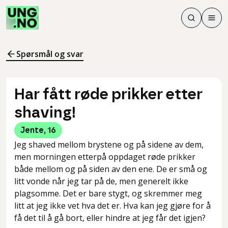
Søk
Men
Søk
Meny
Søk i innhol
Meny for å 
Spørsmål og svar
Har fått røde prikker etter
shaving!
Jente
,
16
Jeg shaved mellom brystene og på sidene av dem,
men morningen etterpå oppdaget røde prikker
både mellom og på siden av den ene. De er små og
litt vonde når jeg tar på de, men generelt ikke
plagsomme. Det er bare stygt, og skremmer meg
litt at jeg ikke vet hva det er. Hva kan jeg gjøre for å
få det til å gå bort, eller hindre at jeg får det igjen?