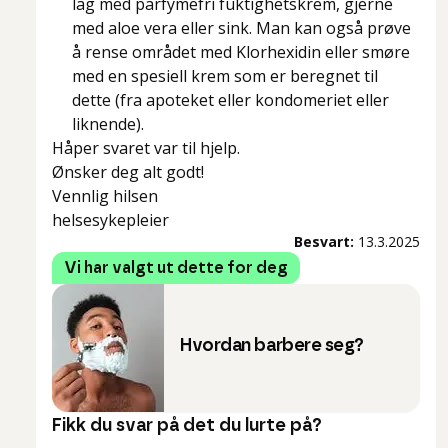
lag med parfymefri fuktighetskrem, gjerne
med aloe vera eller sink. Man kan også prøve
å rense området med Klorhexidin eller smøre
med en spesiell krem som er beregnet til
dette (fra apoteket eller kondomeriet eller
liknende).
Håper svaret var til hjelp.
Ønsker deg alt godt!
Vennlig hilsen
helsesykepleier
Besvart:
13.3.2025
Vi har valgt ut dette for deg
Hvordan barbere seg?
Fikk du svar på det du lurte på?