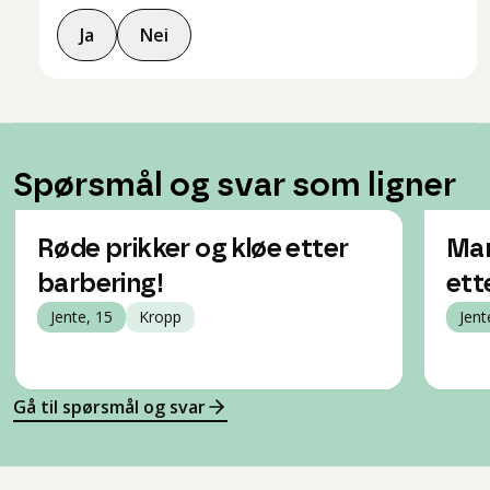
Ja
Nei
Spørsmål og svar som ligner
Røde prikker og kløe etter
Man
barbering!
ett
Jente, 15
Kropp
Jent
Gå til spørsmål og svar