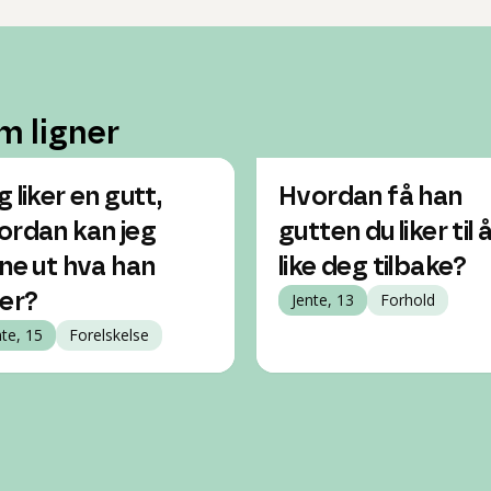
m ligner
 liker en gutt,
Hvordan få han
ordan kan jeg
gutten du liker til 
nne ut hva han
like deg tilbake?
ler?
Jente, 13
Forhold
nte, 15
Forelskelse