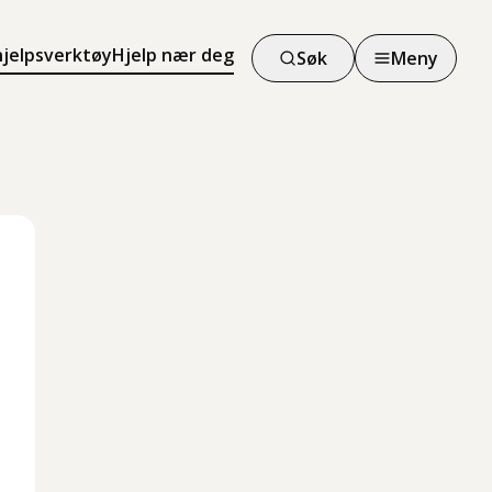
hjelpsverktøy
Hjelp nær deg
Søk
Meny