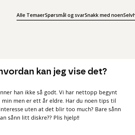
Alle Temaer
Spørsmål og svar
Snakk med noen
Selv
Søk
Meny
Søk i innholdet på ung.no
Meny for å navigere på ung.no
 hvordan kan jeg vise det?
jenner han ikke så godt. Vi har nettopp begynt
min men er ett år eldre. Har du noen tips til
e interesse uten at det blir too much? Bare sånn
n sånn litt diskre?? Plis hjelp!!