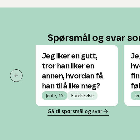
Spørsmål og svar so
Jeg liker en gutt,
Jeg
tror han liker en
hv
annen, hvordan få
fi
Forrige slide
han til å like meg?
fø
Jente, 15
Forelskelse
Je
Gå til spørsmål og svar