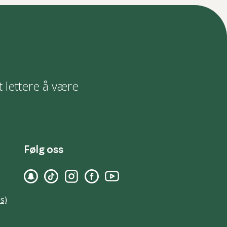
t lettere å være
Følg oss
s)