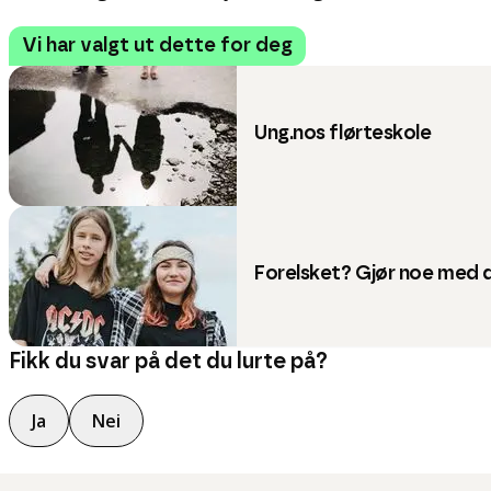
Vi har valgt ut dette for deg
Ung.nos flørteskole
Forelsket? Gjør noe med 
Fikk du svar på det du lurte på?
Ja
Nei