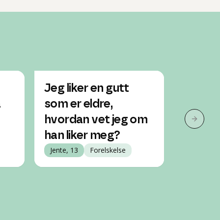
Jeg liker en gutt
Hvorda
å
som er eldre,
han li
hvordan vet jeg om
tilbak
Neste 
han liker meg?
Jente, 15
Jente, 13
Forelskelse