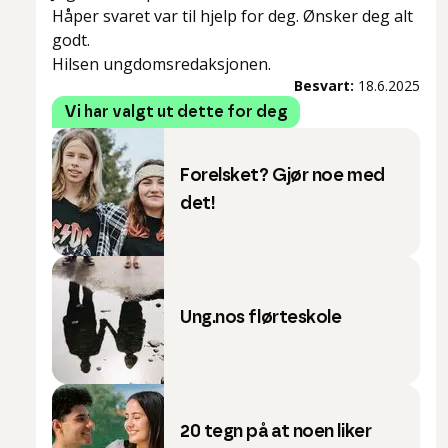
Håper svaret var til hjelp for deg. Ønsker deg alt
godt.
Hilsen ungdomsredaksjonen.
Besvart:
18.6.2025
Vi har valgt ut dette for deg
Forelsket? Gjør noe med
det!
Ung.nos flørteskole
20 tegn på at noen liker