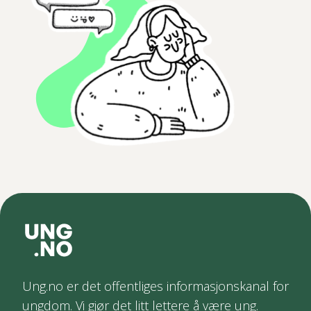
Ung.no er det offentliges informasjonskanal for
ungdom. Vi gjør det litt lettere å være ung.