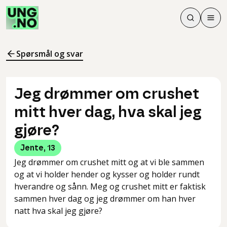
Søk
Men
Søk
Meny
Søk i innhol
Meny for å 
Spørsmål og svar
Jeg drømmer om crushet
mitt hver dag, hva skal jeg
gjøre?
Jente
,
13
Jeg drømmer om crushet mitt og at vi ble sammen
og at vi holder hender og kysser og holder rundt
hverandre og sånn. Meg og crushet mitt er faktisk
sammen hver dag og jeg drømmer om han hver
natt hva skal jeg gjøre?