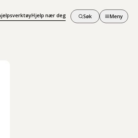
hjelpsverktøy
Hjelp nær deg
Søk
Meny