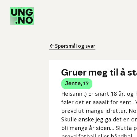
Spørsmål og svar
Gruer meg til å st
Jente
,
17
Heisann :) Er snart 18 år, og
føler det er aaaalt for sent..
prøvd ut mange idretter. Noe
Skulle ønske jeg ga det en or
bli mange år siden… Slutta på 
prøvd fotball eller håndball.