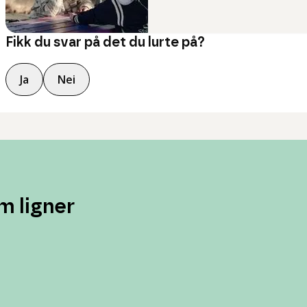
Fikk du svar på det du lurte på?
Ja
Nei
m ligner