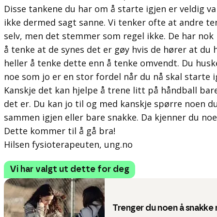
Disse tankene du har om å starte igjen er veldig v
ikke dermed sagt sanne. Vi tenker ofte at andre t
selv, men det stemmer som regel ikke. De har nok
å tenke at de synes det er gøy hvis de hører at du h
heller å tenke dette enn å tenke omvendt. Du huske
noe som jo er en stor fordel når du nå skal starte i
Kanskje det kan hjelpe å trene litt på håndball bar
det er. Du kan jo til og med kanskje spørre noen du
sammen igjen eller bare snakke. Da kjenner du noe
Dette kommer til å gå bra!
Hilsen fysioterapeuten, ung.no
Vi har valgt ut dette for deg
Trenger du noen å snakke