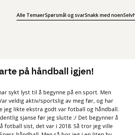
Alle Temaer
Spørsmål og svar
Snakk med noen
Selv
Søk
Meny
Søk i innholdet på ung.no
Meny for å navigere på ung.no
arte på håndball igjen!
 har sykt lyst til å begynne på en sport. Men
 Var veldig aktiv/sportslig av meg før, og har
 jeg likte ekstra godt var fotball og håndball.
dentlig sjanse før jeg slutte :/ Det begynner å
fotball sist, det var i 2018. Så tror jeg ville
 Spess håndball. Men så bor jeg i en liten by