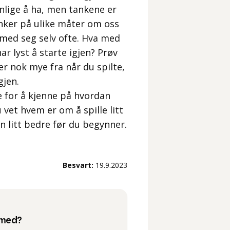
anlige å ha, men tankene er
enker på ulike måter om oss
 med seg selv ofte. Hva med
ar lyst å starte igjen? Prøv
r nok mye fra når du spilte,
gjen.
e for å kjenne på hvordan
 vet hvem er om å spille litt
n litt bedre før du begynner.
Besvart:
19.9.2023
 med?