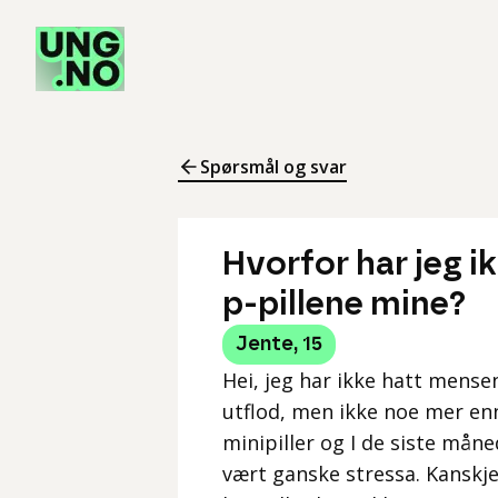
Spørsmål og svar
Hvorfor har jeg i
p-pillene mine?
Jente
,
15
Hei, jeg har ikke hatt mense
utflod, men ikke noe mer enn
minipiller og I de siste mån
vært ganske stressa. Kanskje