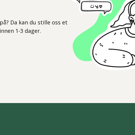
l
på? Da kan du stille oss et
 innen 1-3 dager.