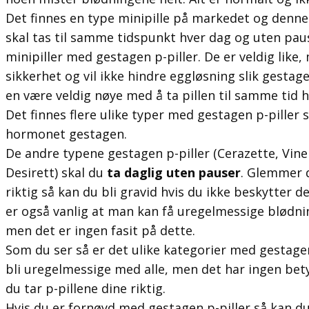
Det finnes en type minipille på markedet og denne 
skal tas til samme tidspunkt hver dag og uten pau
minipiller med gestagen p-piller. De er veldig like, 
sikkerhet og vil ikke hindre eggløsning slik gestagen
en være veldig nøye med å ta pillen til samme tid h
Det finnes flere ulike typer med gestagen p-piller
hormonet gestagen.
De andre typene gestagen p-piller (Cerazette, Vine
Desirett) skal du
ta daglig uten pauser
. Glemmer d
riktig så kan du bli gravid hvis du ikke beskytter 
er også vanlig at man kan få uregelmessige blødni
men det er ingen fasit på dette.
Som du ser så er det ulike kategorier med gestage
bli uregelmessige med alle, men det har ingen bety
du tar p-pillene dine riktig.
Hvis du er fornøyd med gestagen p-piller så kan du