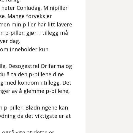
heter Conludag. Minipiller
se. Mange forveksler
men minipiller har litt lavere
 p-pillen gjør. I tillegg må
ver dag.
 som inneholder kun
lle, Desogestrel Orifarma og
u å ta den p-pillene dine
deg med kondom i tillegg. Det
nger av å glemme p-pillene,
n p-piller. Blødningene kan
dning da det viktigste er at
 også vite at dette er