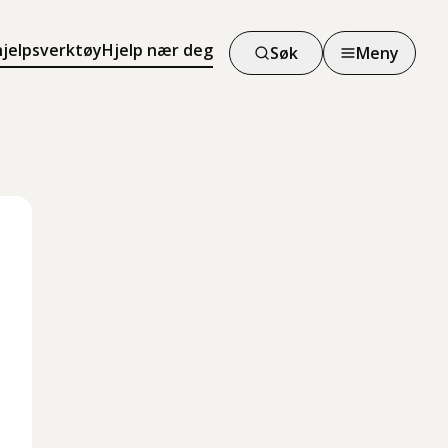
hjelpsverktøy
Hjelp nær deg
Søk
Meny