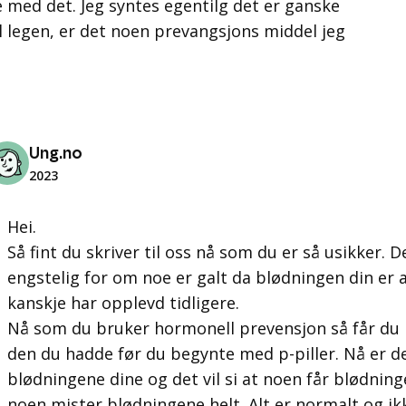
e med det. Jeg syntes egentilg det er ganske
il legen, er det noen prevangsjons middel jeg
?
Ung.no
2023
Hei.
Så fint du skriver til oss nå som du er så usikker. D
engstelig for om noe er galt da blødningen din er 
kanskje har opplevd tidligere.
Nå som du bruker hormonell prevensjon så får du 
den du hadde før du begynte med p-piller. Nå er 
blødningene dine og det vil si at noen får blødning
noen mister blødningene helt. Alt er normalt og ikk