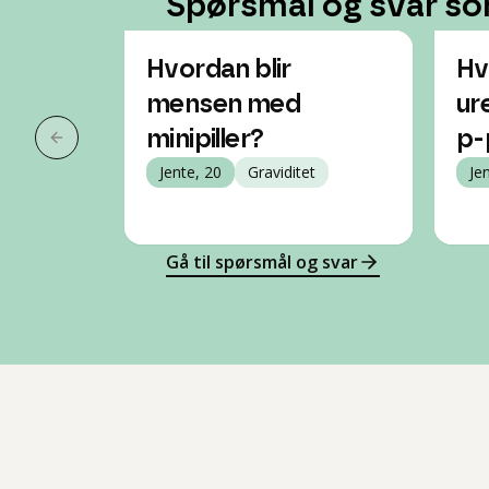
Spørsmål og svar so
Hvordan blir
Hv
mensen med
ur
minipiller?
p-
Forrige slide
Jente, 20
Graviditet
Je
Gå til spørsmål og svar