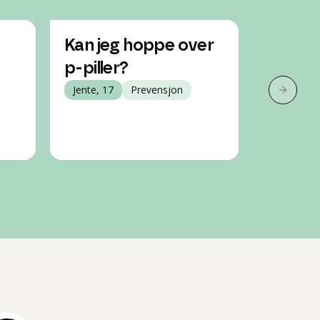
Kan jeg hoppe over
Hvor s
p-piller?
minipil
Jente, 17
Prevensjon
15 år
Neste 