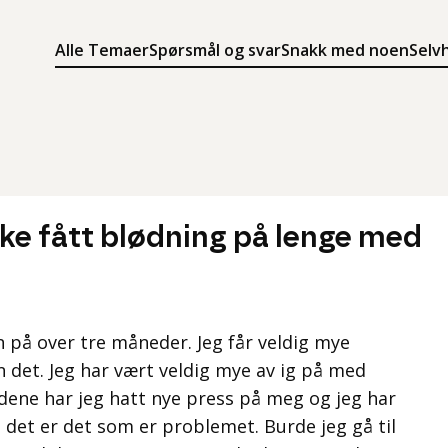
Alle Temaer
Spørsmål og svar
Snakk med noen
Selv
Søk
Meny
Søk i innholdet på ung.no
Meny for å navigere på ung.no
kke fått blødning på lenge med
n på over tre måneder. Jeg får veldig mye
 det. Jeg har vært veldig mye av ig på med
edene har jeg hatt nye press på meg og jeg har
 det er det som er problemet. Burde jeg gå til