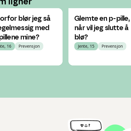
m ligner
orfor blør jeg så
Glemte en p-pille,
egelmessig med
når vil jeg slutte å
pillene mine?
blø?
nte, 16
Prevensjon
Jente, 15
Prevensjon