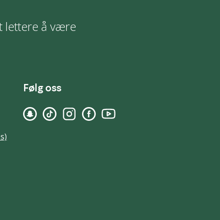
t lettere å være
Følg oss
s)