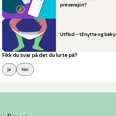
prevensjon?
Utflod – til nytte og bek
Fikk du svar på det du lurte på?
Ja
Nei