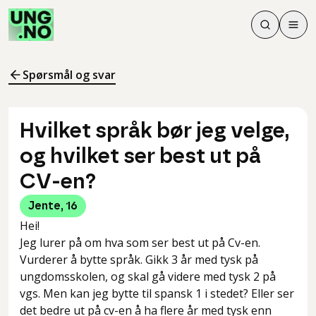
Søk
Men
Søk
Meny
Søk i innhol
Meny for å 
Spørsmål og svar
Hvilket språk bør jeg velge,
og hvilket ser best ut på
CV-en?
Jente
,
16
Hei!
Jeg lurer på om hva som ser best ut på Cv-en.
Vurderer å bytte språk. Gikk 3 år med tysk på
ungdomsskolen, og skal gå videre med tysk 2 på
vgs. Men kan jeg bytte til spansk 1 i stedet? Eller ser
det bedre ut på cv-en å ha flere år med tysk enn