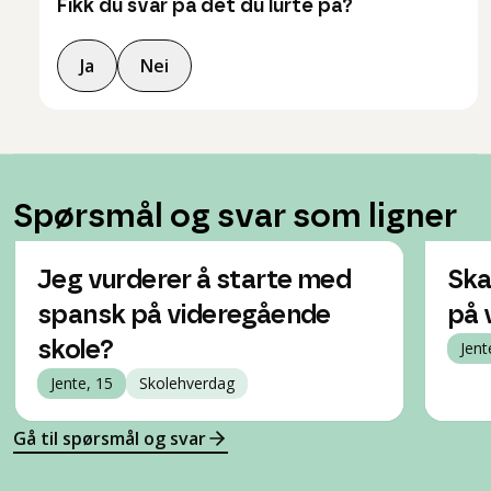
Fikk du svar på det du lurte på?
Ja
Nei
Spørsmål og svar som ligner
Jeg vurderer å starte med
Ska
spansk på videregående
på 
skole?
Jent
Jente, 15
Skolehverdag
Gå til spørsmål og svar