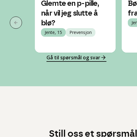
Glemte en p-pille,
Bø
når vil jeg slutte å
fr
blø?
Je
Forrige slide
Jente, 15
Prevensjon
Gå til spørsmål og svar
Still oss et spørsmå