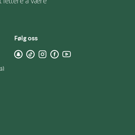
t lettere å være
Følg oss
s)