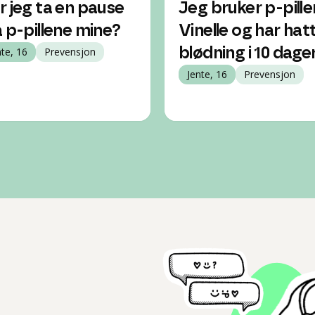
r jeg ta en pause
Jeg bruker p-pille
a p-pillene mine?
Vinelle og har hat
nte, 16
Prevensjon
blødning i 10 dage
Jente, 16
Prevensjon
l