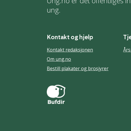
Ung.no er det offentliges in
ung.
Kontakt og hjelp
Tj
Kontakt redaksjonen
Års
Om ung.no
Bestill plakater og brosjyrer