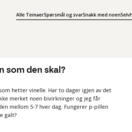
Alle Temaer
Spørsmål og svar
Snakk med noen
Selv
Søk
Meny
Søk i innholdet på ung.no
Meny for å navigere på ung.no
in som den skal?
 som hetter vinelle. Har to dager igjen av det
ikke merket noen bivirkninger og jeg får
 den mellom 5-7 hver dag. Fungerer p-pillen
e galt?