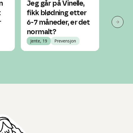
n
Jeg går på Vinelle,
Hvorda
t
fikk blødning etter
mense
r
6-7 måneder, er det
minipil
Neste 
normalt?
Jente, 20
Jente, 19
Prevensjon