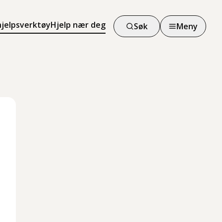
hjelpsverktøy
Hjelp nær deg
Søk
Meny