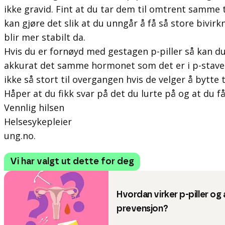
ikke gravid. Fint at du tar dem til omtrent samme 
kan gjøre det slik at du unngår å få så store bivir
blir mer stabilt da.
Hvis du er fornøyd med gestagen p-piller så kan du
akkurat det samme hormonet som det er i p-staven
ikke så stort til overgangen hvis de velger å bytte ti
Håper at du fikk svar på det du lurte på og at du få
Vennlig hilsen
Helsesykepleier
ung.no.
Vi har valgt ut dette for deg
Hvordan virker p-piller og
prevensjon?