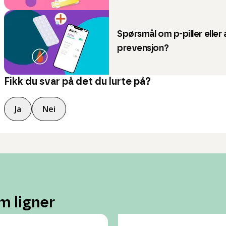
Spørsmål om p-piller eller
prevensjon?
Fikk du svar på det du lurte på?
Ja
Nei
m ligner