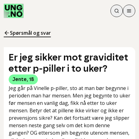
Søk
Men
Søk
Meny
Søk i innhol
Meny for å 
Spørsmål og svar
Er jeg sikker mot graviditet
etter p-piller i to uker?
Jente
,
18
Jeg går på Vinelle p-piller, sto at man bør begynne i
perioden man har mensen. Men jeg begynte to uker
før mensen en vanlig dag, fikk nå etter to uker
mensen. Betyr det at pillene ikke virker og ikke er
prevensjons sikre? Kan det fortsatt være jeg slipper
mensen neste gang selv om det kom denne
gangen? OG ettersom jeh begynte utenom mensen,