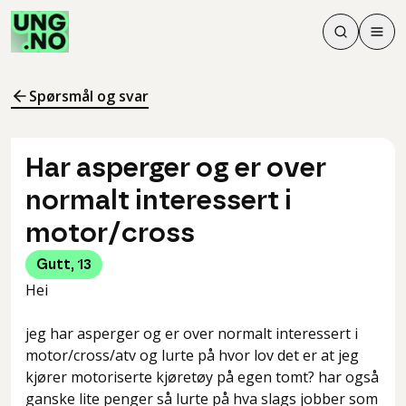
Søk
Men
Søk
Meny
Søk i innhol
Meny for å 
Spørsmål og svar
Har asperger og er over
normalt interessert i
motor/cross
Gutt
,
13
Hei
jeg har asperger og er over normalt interessert i
motor/cross/atv og lurte på hvor lov det er at jeg
kjører motoriserte kjøretøy på egen tomt? har også
ganske lite penger så lurte på hva slags jobber som