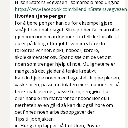
Hilsen Statens vegvesen i samarbeid med ung.no
https://www.facebook.com/bilendinStatensvegvesen
Hvordan tjene penger
For å tjene penger kan du for eksempel gjøre
småjobber i nabolaget. Slike jobber får man ofte
gjennom noen man kjenner. Fortell derfor alle at
du er på leting etter jobb: venners foreldre,
foreldres venner, slekt, naboer, lærere,
skolekamerater osv. Spør disse om de vet om
noen som trenger hjelp til noe. Mulighetene er
mange, så det gjelder å tenke kreativt.
Kan du hjelpe noen med hagestell, klippe plenen,
vaske bilen, passe undulaten mens naboen er på
ferie, male gjerdet, passe barn, rengjøre hus
eller handle inn matvarer for noen? Bor du i
nærheten av en gård så kan du også høre om
det finnes noen arbeidsoppgaver der.
Tips til jobbjakten:
Heng opp lapper på butikken, Posten,