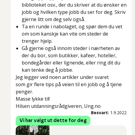
biblioteket osv., der du skriver at du ønsker en
jobb og hvilken type jobb du ser for deg. Skriv
gjerne litt om deg selv også.
Ta en runde i nabolaget, og spør dem du vet
om som kanskje kan vite om steder de
trenger hjelp.
Gå gjerne også innom steder i nærheten av
der du bor, som butikker, kafeer, hoteller,
bondegårder eller lignende, eller ring dit du
kan tenke deg å jobbe.
Jeg legger ved noen artikler under svaret
som gir flere tips på veien til en jobb og å tjene
penger.
Masse lykke til!
Hilsen utdanningsrådgiveren, Ung.no
Besvart:
1.9.2022
Vi har valgt ut dette for deg