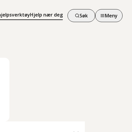
hjelpsverktøy
Hjelp nær deg
Søk
Meny