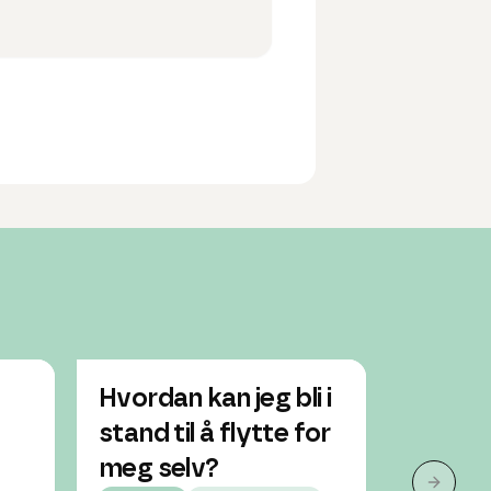
Hvordan kan jeg bli i
Hvordan
stand til å flytte for
flytte
meg selv?
Jente, 19