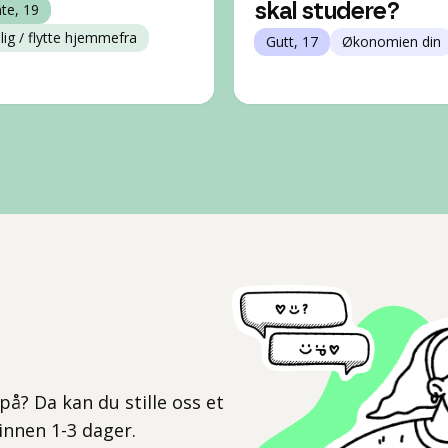
nte, 19
skal studere?
lig / flytte hjemmefra
Gutt, 17
Økonomien din
l
på? Da kan du stille oss et
 innen 1-3 dager.