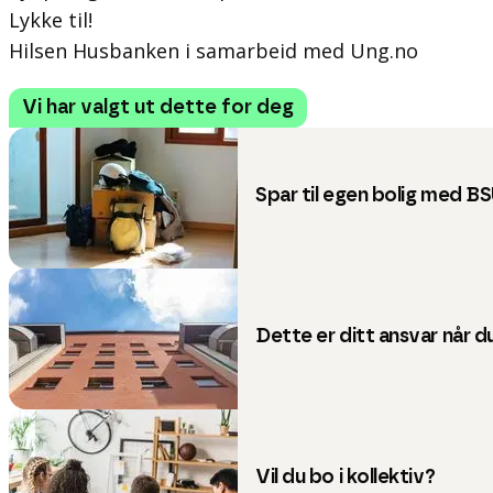
Lykke til!
Hilsen Husbanken i samarbeid med Ung.no
Vi har valgt ut dette for deg
Spar til egen bolig med B
Dette er ditt ansvar når du
Vil du bo i kollektiv?