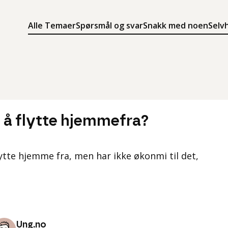
Alle Temaer
Spørsmål og svar
Snakk med noen
Selv
Søk
Meny
Søk i innholdet på ung.no
Meny for å navigere på ung.no
l å flytte hjemmefra?
 flytte hjemme fra, men har ikke økonmi til det,
Ung.no