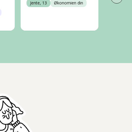
Neste 
Bolig / f
Jente, 13
Økonomien din