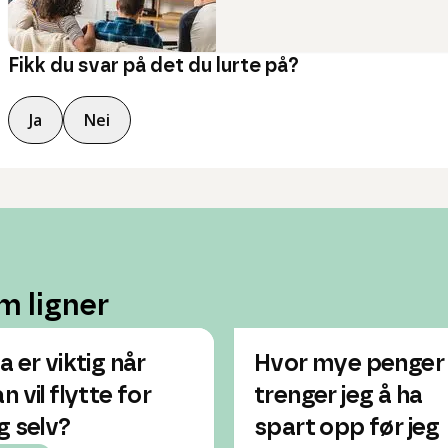
Fikk du svar på det du lurte på?
Ja
Nei
m ligner
a er viktig når
Hvor mye penger
n vil flytte for
trenger jeg å ha
g selv?
spart opp før jeg