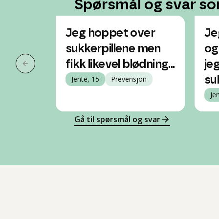
Spørsmål og svar so
Jeg hoppet over
Je
sukkerpillene men
og
fikk likevel blødning...
je
Forrige slide
Jente, 15
Prevensjon
su
Je
Gå til spørsmål og svar