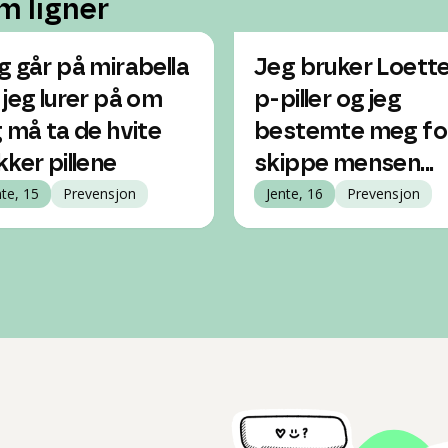
m ligner
g går på mirabella
Jeg bruker Loett
 jeg lurer på om
p-piller og jeg
g må ta de hvite
bestemte meg fo
kker pillene
skippe mensen...
nte, 15
Prevensjon
Jente, 16
Prevensjon