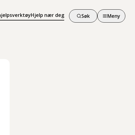
hjelpsverktøy
Hjelp nær deg
Søk
Meny