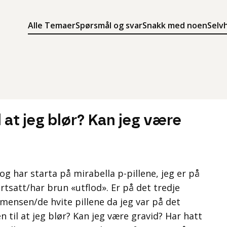
Alle Temaer
Spørsmål og svar
Snakk med noen
Selv
Søk
Meny
Søk i innholdet på ung.no
Meny for å navigere på ung.no
 at jeg blør? Kan jeg være
 og har starta på mirabella p-pillene, jeg er på
ortsatt/har brun «utflod». Er på det tredje
mensen/de hvite pillene da jeg var på det
 til at jeg blør? Kan jeg være gravid? Har hatt