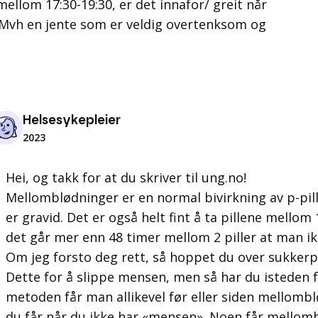
 mellom 17:30-19:30, er det innafor/ greit når
? Mvh en jente som er veldig overtenksom og
Helsesykepleier
2023
Hei, og takk for at du skriver til ung.no!
Mellomblødninger er en normal bivirkning av p-pill
er gravid. Det er også helt fint å ta pillene mellom
det går mer enn 48 timer mellom 2 piller at man ik
Om jeg forsto deg rett, så hoppet du over sukkerp
Dette for å slippe mensen, men så har du isteden 
metoden får man allikevel før eller siden mellomb
du får når du ikke har «mensen». Noen får mellom