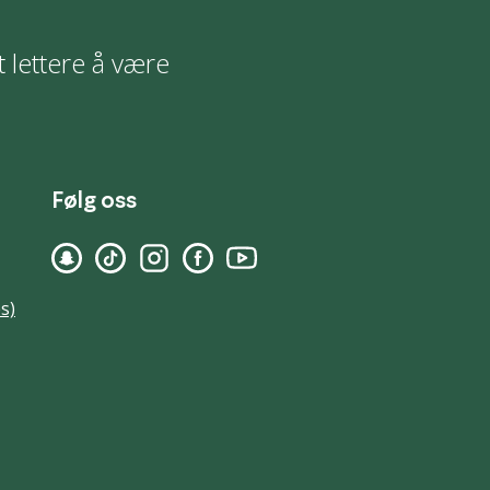
t lettere å være
Følg oss
s)