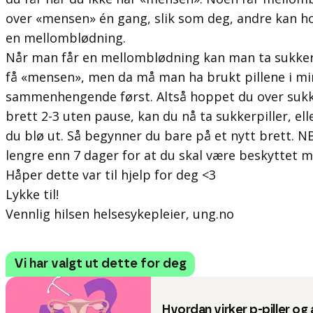
over «mensen» én gang, slik som deg, andre kan ho
en mellomblødning.
Når man får en mellomblødning kan man ta sukkerpi
få «mensen», men da må man ha brukt pillene i mi
sammenhengende først. Altså hoppet du over sukke
brett 2-3 uten pause, kan du nå ta sukkerpiller, ell
du blø ut. Så begynner du bare på et nytt brett. N
lengre enn 7 dager for at du skal være beskyttet m
Håper dette var til hjelp for deg <3
Lykke til!
Vennlig hilsen helsesykepleier, ung.no
Vi har valgt ut dette for deg
Hvordan virker p-piller og