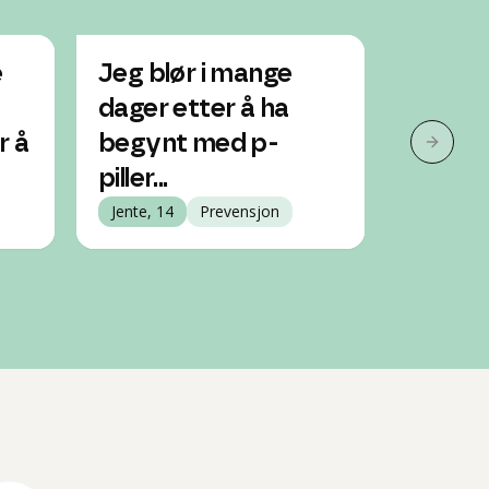
e
Jeg blør i mange
Må jeg
dager etter å ha
et nytt
r å
begynt med p-
være 
Neste 
piller...
mot gr
Jente, 14
Prevensjon
Jente, 18