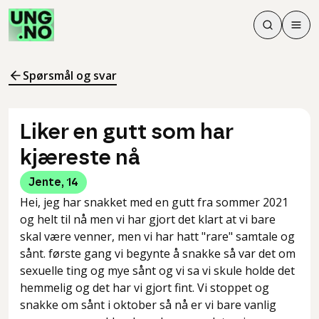
Søk
Men
Søk
Meny
Søk i innhol
Meny for å 
Spørsmål og svar
Liker en gutt som har
kjæreste nå
Jente
,
14
Hei, jeg har snakket med en gutt fra sommer 2021
og helt til nå men vi har gjort det klart at vi bare
skal være venner, men vi har hatt "rare" samtale og
sånt. første gang vi begynte å snakke så var det om
sexuelle ting og mye sånt og vi sa vi skule holde det
hemmelig og det har vi gjort fint. Vi stoppet og
snakke om sånt i oktober så nå er vi bare vanlig