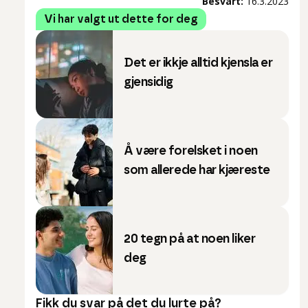
Besvart:
16.3.2023
Vi har valgt ut dette for deg
Det er ikkje alltid kjensla er
gjensidig
Å være forelsket i noen
som allerede har kjæreste
20 tegn på at noen liker
deg
Fikk du svar på det du lurte på?