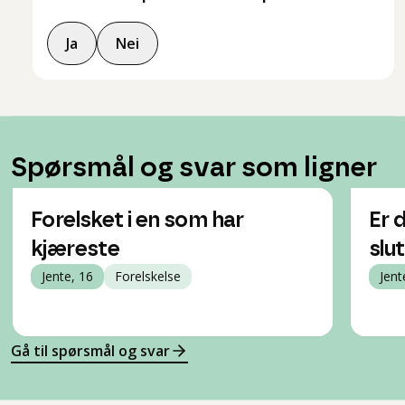
Ja
Nei
Spørsmål og svar som ligner
Forelsket i en som har
Er 
kjæreste
slu
Jente, 16
Forelskelse
Jent
Gå til spørsmål og svar