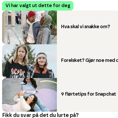
Vi har valgt ut dette for deg
Hva skal vi snakke om?
Forelsket? Gjør noe med 
9 flørtetips for Snapchat
Fikk du svar på det du lurte på?