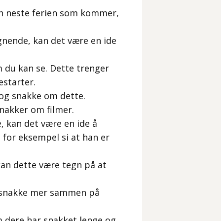
en neste ferien som kommer,
ignende, kan det være en ide
m du kan se. Dette trenger
estarter.
 og snakke om dette.
snakker om filmer.
, kan det være en ide å
u for eksempel si at han er
kan dette være tegn på at
je snakke mer sammen på
m dere har snakket lenge og