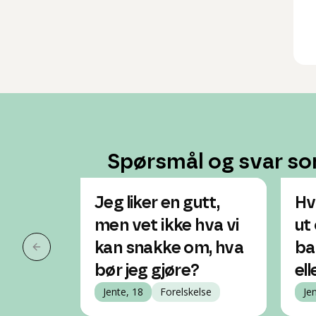
Spørsmål og svar so
Jeg liker en gutt,
Hv
men vet ikke hva vi
ut 
kan snakke om, hva
ba
Forrige slide
bør jeg gjøre?
el
Jente, 18
Forelskelse
Je