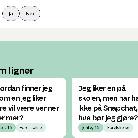
Ja
Nei
m ligner
ordan finner jeg
Jeg liker en på
om en jeg liker
skolen, men har h
re vil være venner
ikke på Snapchat,
ler mer?
hva bør jeg gjøre?
nte, 16
Forelskelse
Jente, 15
Forelskelse