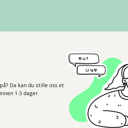
l
på? Da kan du stille oss et
 innen 1-3 dager.