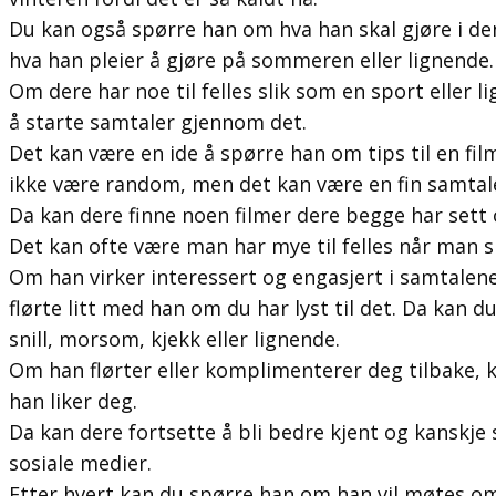
Du kan også spørre han om hva han skal gjøre i d
hva han pleier å gjøre på sommeren eller lignende.
Om dere har noe til felles slik som en sport eller l
å starte samtaler gjennom det.
Det kan være en ide å spørre han om tips til en fil
ikke være random, men det kan være en fin samtal
Da kan dere finne noen filmer dere begge har sett
Det kan ofte være man har mye til felles når man 
Om han virker interessert og engasjert i samtalene
flørte litt med han om du har lyst til det. Da kan d
snill, morsom, kjekk eller lignende.
Om han flørter eller komplimenterer deg tilbake, 
han liker deg.
Da kan dere fortsette å bli bedre kjent og kansk
sosiale medier.
Etter hvert kan du spørre han om han vil møtes o