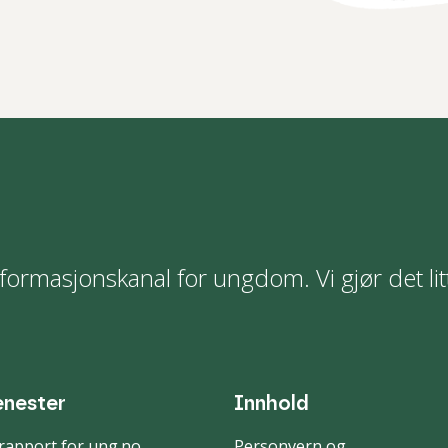
formasjonskanal for ungdom. Vi gjør det lit
enester
Innhold
rapport for ung.no
Personvern og