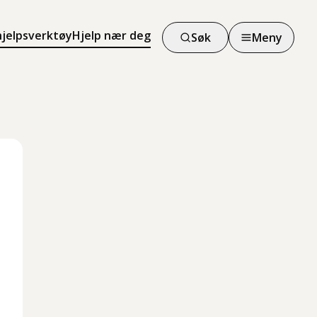
hjelpsverktøy
Hjelp nær deg
Søk
Meny