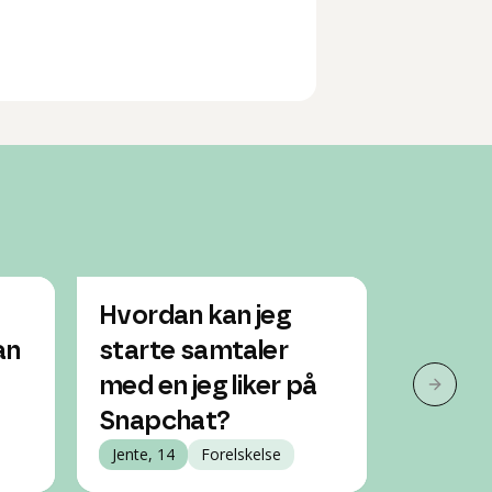
Hvordan kan jeg
Jeg lik
an
starte samtaler
men vi 
med en jeg liker på
kontak
Neste 
Snapchat?
han in
Jente, 14
Forelskelse
Jente, 13