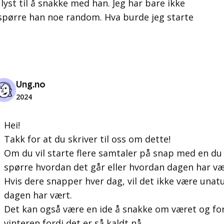
 lyst til å snakke med han. Jeg har bare ikke
al spørre han noe random. Hva burde jeg starte
Ung.no
2024
Hei!
Takk for at du skriver til oss om dette!
Om du vil starte flere samtaler på snap med en du 
spørre hvordan det går eller hvordan dagen har væ
Hvis dere snapper hver dag, vil det ikke være unat
dagen har vært.
Det kan også være en ide å snakke om været og for 
vinteren fordi det er så kaldt nå.