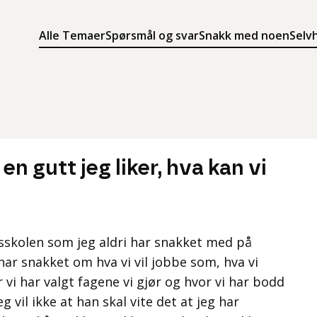
Alle Temaer
Spørsmål og svar
Snakk med noen
Selv
Søk
Meny
Søk i innholdet på ung.no
Meny for å navigere på ung.no
n gutt jeg liker, hva kan vi
msskolen som jeg aldri har snakket med på
har snakket om hva vi vil jobbe som, hva vi
for vi har valgt fagene vi gjør og hvor vi har bodd
 vil ikke at han skal vite det at jeg har