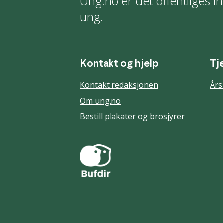
Ung.no er det offentliges in
ung.
Kontakt og hjelp
Tj
Kontakt redaksjonen
Års
Om ung.no
Bestill plakater og brosjyrer