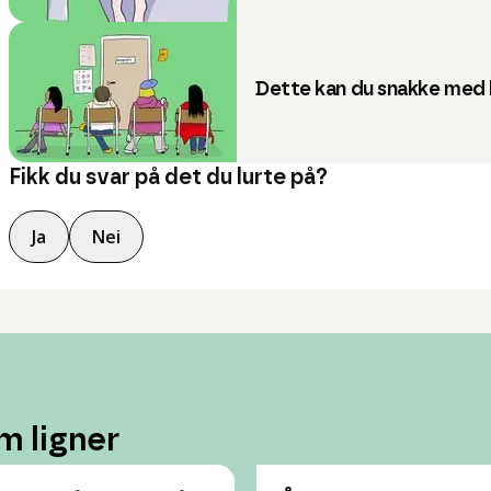
Dette kan du snakke med 
Fikk du svar på det du lurte på?
Ja
Nei
m ligner