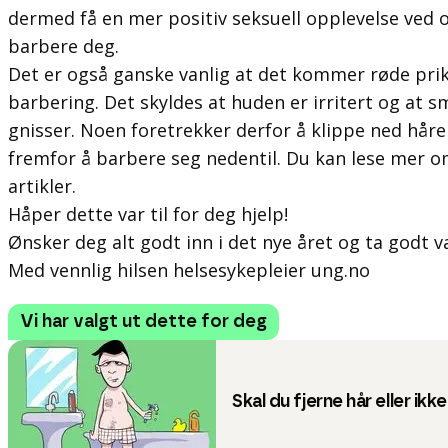
dermed få en mer positiv seksuell opplevelse ved o
barbere deg.
Det er også ganske vanlig at det kommer røde prik
barbering. Det skyldes at huden er irritert og at 
gnisser. Noen foretrekker derfor å klippe ned hår
fremfor å barbere seg nedentil. Du kan lese mer o
artikler.
Håper dette var til for deg hjelp!
Ønsker deg alt godt inn i det nye året og ta godt va
Med vennlig hilsen helsesykepleier ung.no
Vi har valgt ut dette for deg
Skal du fjerne hår eller ikk