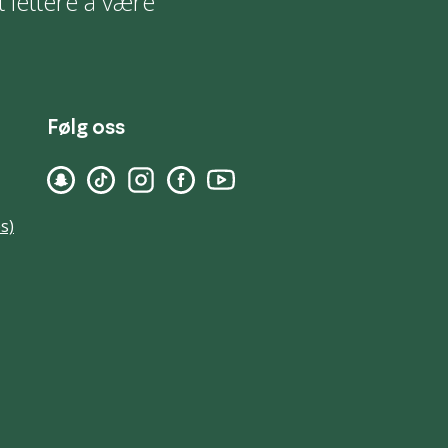
t lettere å være
Følg oss
s)