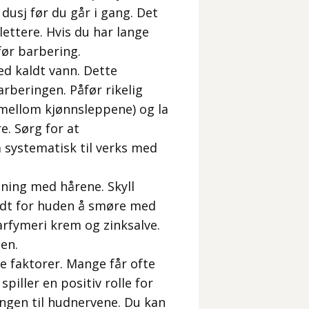
dusj før du går i gang. Det
ettere. Hvis du har lange
før barbering.
ed kaldt vann. Dette
rberingen. Påfør rikelig
mellom kjønnsleppene) og la
e. Sørg for at
 systematisk til verks med
tning med hårene. Skyll
godt for huden å smøre med
arfymeri krem og zinksalve.
en.
e faktorer. Mange får ofte
iller en positiv rolle for
ingen til hudnervene. Du kan