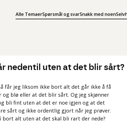
Alle Temaer
Spørsmål og svar
Snakk med noen
Selv
Søk
Meny
Søk i innholdet på ung.no
Meny for å navigere på ung.no
 nedentil uten at det blir sårt?
å får jeg liksom ikke bort alt det går ikke å få
 og blø eller at det blir sårt. Og jeg skjønner
og bli fint uten at det er noe igjen og at det
bare sårt og ikke ordentlig gjort når jeg prøver.
 bort alt uten at det skal bli rart der nede?