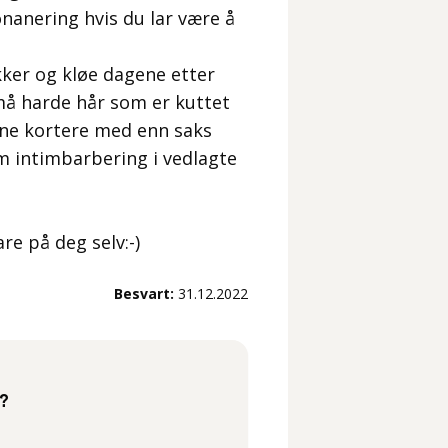
nanering hvis du lar være å
ker og kløe dagene etter
små harde hår som er kuttet
ene kortere med enn saks
m intimbarbering i vedlagte
re på deg selv:-)
Besvart:
31.12.2022
e?