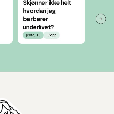
Skjønner ikke helt
Blir så
hvordan jeg
shaver
barberer
Tips?
Neste 
underlivet?
Jente, 15
Jente, 13
Kropp