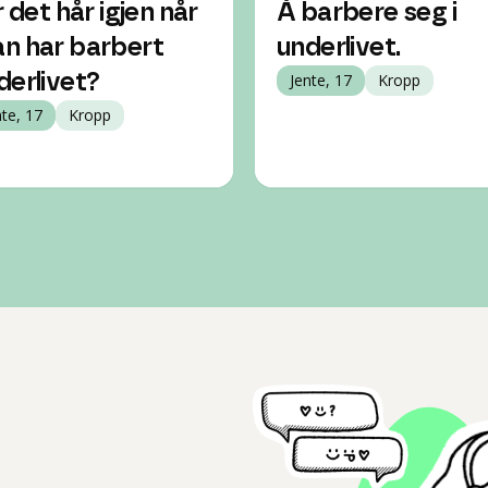
r det hår igjen når
Å barbere seg i
n har barbert
underlivet.
derlivet?
Jente, 17
Kropp
nte, 17
Kropp
l