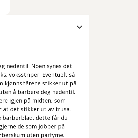
eg nedentil. Noen synes det
ks. voksstriper. Eventuelt så
m kjønnshårene stikker ut på
 uten å barbere deg nedentil.
 være igjen på midten, som
at det stikker ut av trusa.
 barberblad, dette får du
 gjerne de som jobber på
arberskum uten parfyme.