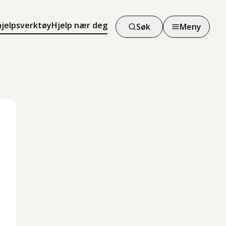
hjelpsverktøy
Hjelp nær deg
Søk
Meny