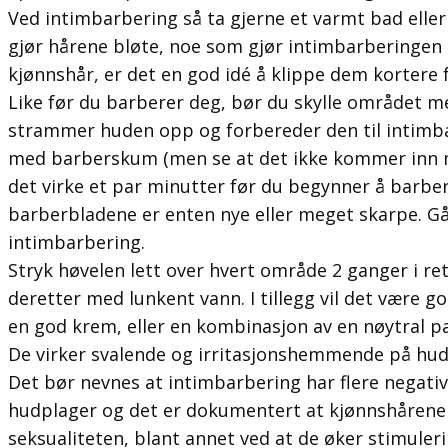
Ved intimbarbering så ta gjerne et varmt bad eller 
gjør hårene bløte, noe som gjør intimbarberingen l
kjønnshår, er det en god idé å klippe dem kortere 
Like før du barberer deg, bør du skylle området m
strammer huden opp og forbereder den til intimba
med barberskum (men se at det ikke kommer inn 
det virke et par minutter før du begynner å barber
barberbladene er enten nye eller meget skarpe. Gå
intimbarbering.
Stryk høvelen lett over hvert område 2 ganger i re
deretter med lunkent vann. I tillegg vil det være 
en god krem, eller en kombinasjon av en nøytral p
De virker svalende og irritasjonshemmende på hud
Det bør nevnes at intimbarbering har flere negativ
hudplager og det er dokumentert at kjønnshårene sp
seksualiteten, blant annet ved at de øker stimuler