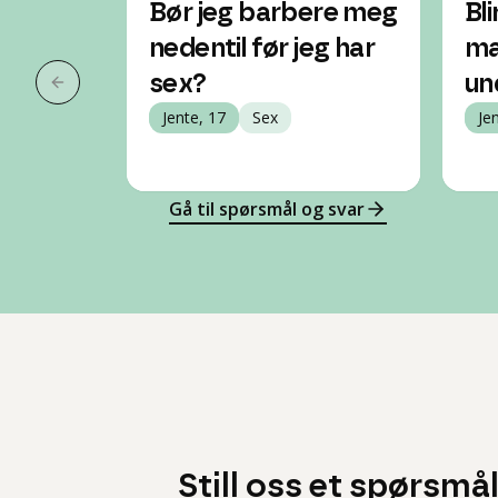
Bør jeg barbere meg
Bli
nedentil før jeg har
ma
sex?
un
Forrige slide
Jente, 17
Sex
Je
Gå til spørsmål og svar
Still oss et spørsmå