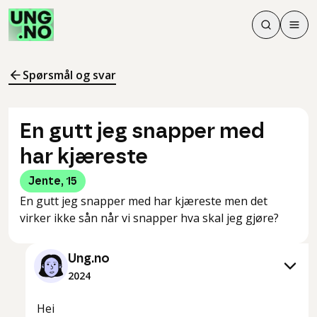
Søk
Men
Søk
Meny
Søk i innhol
Meny for å 
Spørsmål og svar
En gutt jeg snapper med
har kjæreste
Jente
,
15
En gutt jeg snapper med har kjæreste men det
virker ikke sån når vi snapper hva skal jeg gjøre?
Ung.no
2024
Hei