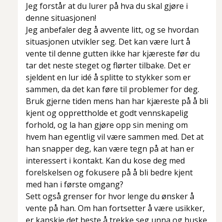
Jeg forstår at du lurer på hva du skal gjøre i
denne situasjonen!
Jeg anbefaler deg å avvente litt, og se hvordan
situasjonen utvikler seg. Det kan være lurt å
vente til denne gutten ikke har kjæreste før du
tar det neste steget og flørter tilbake. Det er
sjeldent en lur idé å splitte to stykker som er
sammen, da det kan føre til problemer for deg.
Bruk gjerne tiden mens han har kjæreste på å bli
kjent og opprettholde et godt vennskapelig
forhold, og la han gjøre opp sin mening om
hvem han egentlig vil være sammen med. Det at
han snapper deg, kan være tegn på at han er
interessert i kontakt. Kan du kose deg med
forelskelsen og fokusere på å bli bedre kjent
med han i første omgang?
Sett også grenser for hvor lenge du ønsker å
vente på han. Om han fortsetter å være usikker,
er kanskje det beste å trekke seg unna og huske