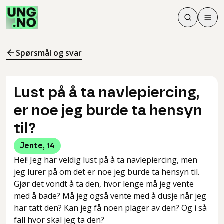
Søk
Men
Søk
Meny
Søk i innhol
Meny for å 
Spørsmål og svar
Lust på å ta navlepiercing,
er noe jeg burde ta hensyn
til?
Jente
,
14
Hei! Jeg har veldig lust på å ta navlepiercing, men
jeg lurer på om det er noe jeg burde ta hensyn til.
Gjør det vondt å ta den, hvor lenge må jeg vente
med å bade? Må jeg også vente med å dusje når jeg
har tatt den? Kan jeg få noen plager av den? Og i så
fall hvor skal jeg ta den?