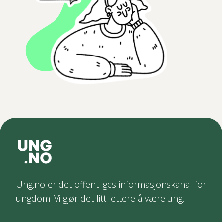
Ung.no er det offentliges informasjonskanal for
ungdom. Vi gjør det litt lettere å være ung.