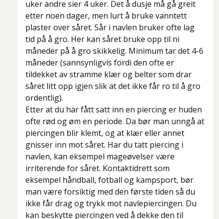
uker andre sier 4 uker. Det å dusje må gå greit
etter noen dager, men lurt å bruke vanntett
plaster over såret. Sår i navlen bruker ofte lag
tid på å gro. Her kan såret bruke opp til ni
måneder på å gro skikkelig. Minimum tar det 4-6
måneder (sannsynligvis fordi den ofte er
tildekket av stramme klær og belter som drar
såret litt opp igjen slik at det ikke får ro til å gro
ordentlig).
Etter at du har fått satt inn en piercing er huden
ofte rød og øm en periode. Da bør man unngå at
piercingen blir klemt, og at klær eller annet
gnisser inn mot såret. Har du tatt piercing i
navlen, kan eksempel mageøvelser være
irriterende for såret. Kontaktidrett som
eksempel håndball, fotball og kampsport, bør
man være forsiktig med den første tiden så du
ikke får drag og trykk mot navlepiercingen. Du
kan beskytte piercingen ved å dekke den til