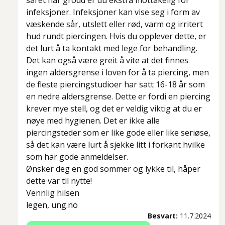
såret har grodd er du ekstra mottakelig for
infeksjoner. Infeksjoner kan vise seg i form av
væskende sår, utslett eller rød, varm og irritert
hud rundt piercingen. Hvis du opplever dette, er
det lurt å ta kontakt med lege for behandling.
Det kan også være greit å vite at det finnes
ingen aldersgrense i loven for å ta piercing, men
de fleste piercingstudioer har satt 16-18 år som
en nedre aldersgrense. Dette er fordi en piercing
krever mye stell, og det er veldig viktig at du er
nøye med hygienen. Det er ikke alle
piercingsteder som er like gode eller like seriøse,
så det kan være lurt å sjekke litt i forkant hvilke
som har gode anmeldelser.
Ønsker deg en god sommer og lykke til, håper
dette var til nytte!
Vennlig hilsen
legen, ung.no
Besvart:
11.7.2024