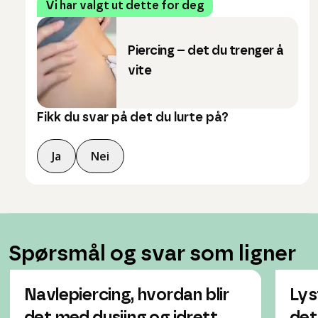
Vi har valgt ut dette for deg
Piercing – det du trenger å
vite
Fikk du svar på det du lurte på?
Ja
Nei
Spørsmål og svar som ligner
Navlepiercing, hvordan blir
Lyst