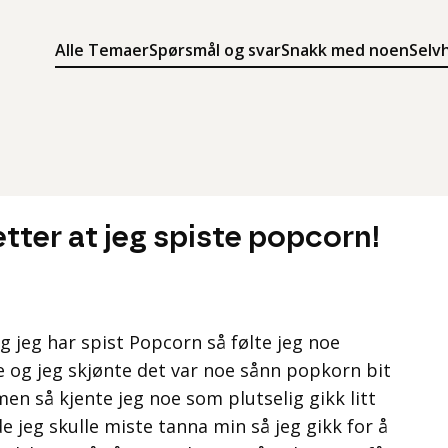
Alle Temaer
Spørsmål og svar
Snakk med noen
Selv
Søk
Meny
Søk i innholdet på ung.no
Meny for å navigere på ung.no
tter at jeg spiste popcorn!
og jeg har spist Popcorn så følte jeg noe
e og jeg skjønte det var noe sånn popkorn bit
 men så kjente jeg noe som plutselig gikk litt
e jeg skulle miste tanna min så jeg gikk for å