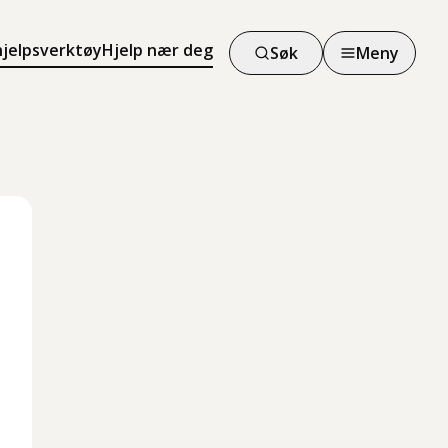
hjelpsverktøy
Hjelp nær deg
Søk
Meny