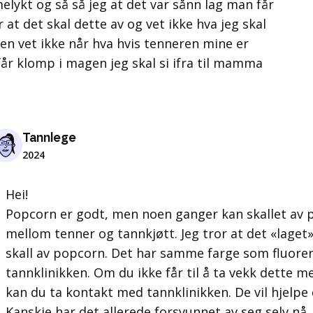
lykt og så så jeg at det var sånn lag man får
 at det skal dette av og vet ikke hva jeg skal
en vet ikke når hva hvis tenneren mine er
 får klomp i magen jeg skal si ifra til mamma
Tannlege
2024
Hei!
Popcorn er godt, men noen ganger kan skallet av p
mellom tenner og tannkjøtt. Jeg tror at det «laget
skall av popcorn. Det har samme farge som fluor
tannklinikken. Om du ikke får til å ta vekk dette m
kan du ta kontakt med tannklinikken. De vil hjelpe
Kanskje har det allerede forsvunnet av seg selv nå,