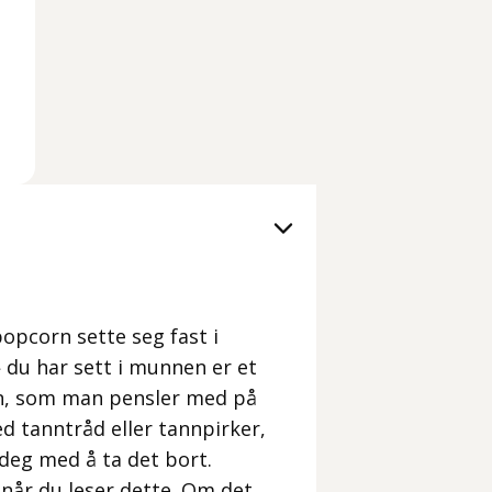
opcorn sette seg fast i
» du har sett i munnen er et
en, som man pensler med på
ed tanntråd eller tannpirker,
 deg med å ta det bort.
 når du leser dette. Om det