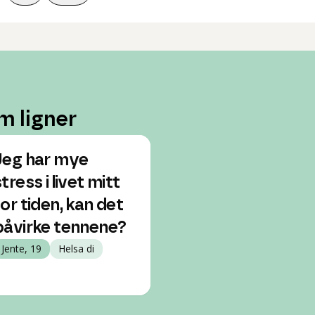
m ligner
Jeg har mye
tress i livet mitt
for tiden, kan det
påvirke tennene?
Jente, 19
Helsa di