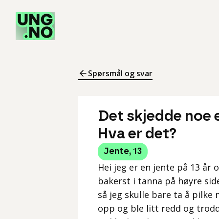
Spørsmål og svar
Det skjedde noe e
Hva er det?
Jente
,
13
Hei jeg er en jente på 13 år 
bakerst i tanna på høyre sid
så jeg skulle bare ta å pilke
opp og ble litt redd og trodd