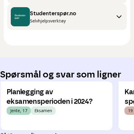
Studenterspør.no
Selvhjelpsverktøy
Spørsmål og svar som ligner
Planlegging av
Ka
eksamensperioden i 2024?
sp
Jente, 17
Eksamen
19