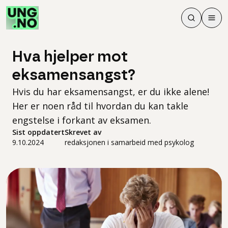
Søk
Men
Søk
Meny
Søk i innhol
Meny for å 
Hva hjelper mot
eksamensangst?
Hvis du har eksamensangst, er du ikke alene!
Her er noen råd til hvordan du kan takle
engstelse i forkant av eksamen.
Sist oppdatert
Skrevet av
9.10.2024
redaksjonen i samarbeid med psykolog