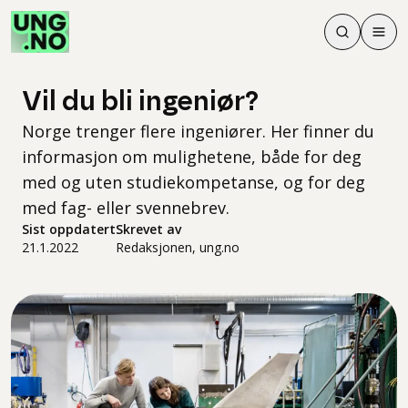
Søk
Men
Søk
Meny
Søk i innhol
Meny for å 
Vil du bli ingeniør?
Norge trenger flere ingeniører. Her finner du
informasjon om mulighetene, både for deg
med og uten studiekompetanse, og for deg
med fag- eller svennebrev.
Sist oppdatert
Skrevet av
21.1.2022
Redaksjonen, ung.no