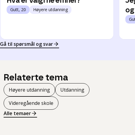
Hva er valgfrie emner?
Je
Gutt, 20
Høyere utdanning
og
Gut
Gå til spørsmål og svar
Relaterte tema
Høyere utdanning
Utdanning
Videregående skole
Alle temaer