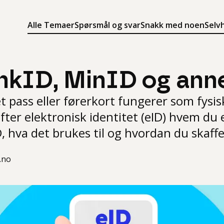
Alle Temaer
Spørsmål og svar
Snakk med noen
Selv
Søk
Meny
Søk i innholdet på ung.no
Meny for å navigere på ung.no
nkID, MinID og ann
pass eller førerkort fungerer som fysisk
fter elektronisk identitet (eID) hvem du
, hva det brukes til og hvordan du skaffe
.no