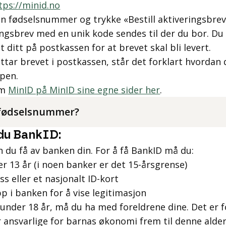
tps://minid.no
nn fødselsnummer og trykke «Bestill aktiveringsbre
ingsbrev med en unik kode sendes til der du bor. D
t ditt på postkassen for at brevet skal bli levert.
tar brevet i postkassen, står det forklart hvordan 
ppen.
om
MinID på MinID sine egne sider her
.
 fødselsnummer?
 du BankID:
 du få av banken din. For å få BankID må du:
r 13 år (i noen banker er det 15-årsgrense)
ss eller et nasjonalt ID-kort
 i banken for å vise legitimasjon
 under 18 år, må du ha med foreldrene dine. Det er f
r ansvarlige for barnas økonomi frem til denne alde