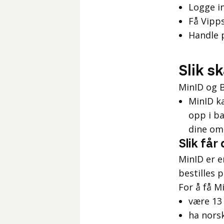
Logge i
Få Vipps
Handle 
Slik s
MinID og B
MinID ka
opp i ba
dine om 
Slik får
MinID er e
bestilles p
For å få M
være 13 
ha nors