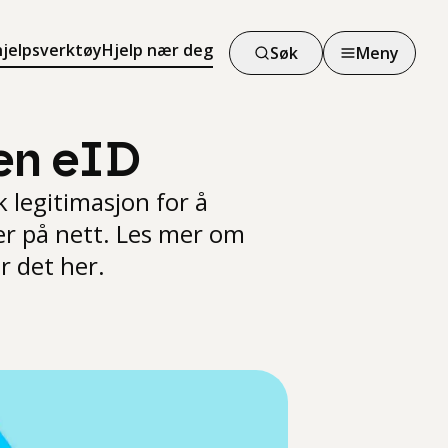
hjelpsverktøy
Hjelp nær deg
Søk
Meny
en eID
 legitimasjon for å
 er på nett. Les mer om
r det her.