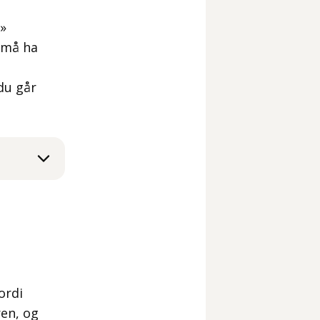
v»
u må ha
du går
ordi
ren, og