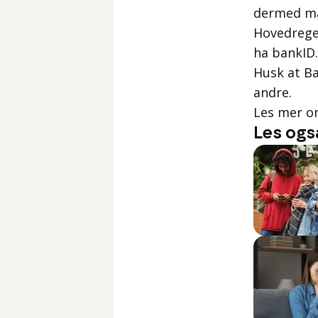
dermed må
Hovedregel
ha bankID
Husk at Ba
andre.
Les mer 
Les ogs