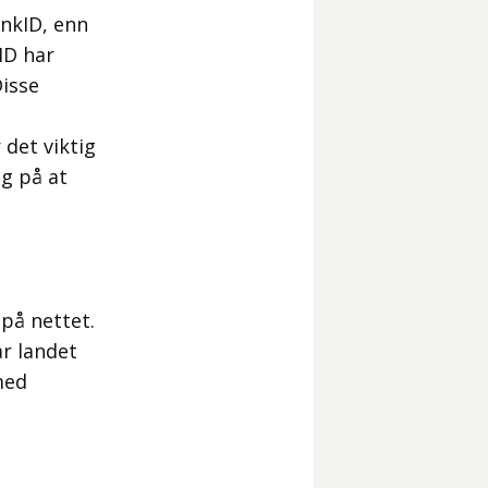
ankID, enn
ID har
Disse
 det viktig
gg på at
 på nettet.
ar landet
med