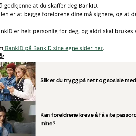
 godkjenne at du skaffer deg BankID.
en er at begge foreldrene dine må signere, og at d
.
nkID er helt personlig for deg, og aldri skal brukes
om
BankID på BankID sine egne sider her
.
å:
Slik er du trygg på nett og sosiale med
Kan foreldrene kreve å få vite passor
mine?