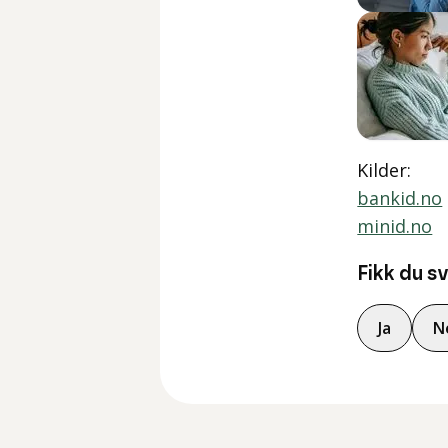
Kilder
:
bankid.no
minid.no
Fikk du s
Ja
N