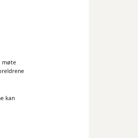
u møte
foreldrene
ne kan