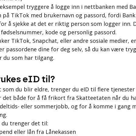
 eksempel tryggere å logge inn i nettbanken med B
n på TikTok med brukernavn og passord, fordi Bank
 for å sjekke at det er riktig person som logger inn. 
r fødselsnummer, kode og personlig passord.
ker TikTok, Snapchat, eller andre sosiale medier, er
er passordene dine for deg selv, så du kan være try
r du som har tilgang.
ukes eID til?
 som du blir eldre, trenger du eID til flere tjenester
 det både for å få frikort fra Skatteetaten når du h
 deltids- eller sommerjobb, og for å komme i gang 
ng.
 du trenger det til:
pend eller lån fra Lånekassen