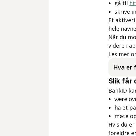
gå til
ht
skrive i
Et aktiver
hele navne
Når du mot
videre i a
Les mer 
Hva er
Slik får
BankID kan
være ove
ha et pa
møte opp
Hvis du er
foreldre e