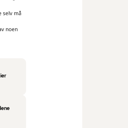
e selv må
 av noen
ier
dene