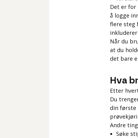
Det er for
å logge in
flere steg
inkludere
Når du bru
at du hold
det bare e
Hva br
Etter hvert
Du trenger
din første
prøvekjøri
Andre ting
Søke sti