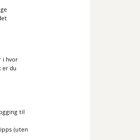
ige
det
 i hvor
k er du
ogging til
Vipps (uten