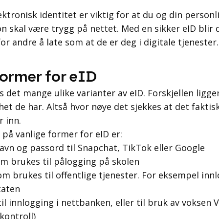
ektronisk identitet er viktig for at du og din personl
n skal være trygg på nettet. Med en sikker eID blir 
for andre å late som at de er deg i digitale tjenester.
former for eID
es det mange ulike varianter av eID. Forskjellen ligger
het de har. Altså hvor nøye det sjekkes at det faktis
 inn.
på vanlige former for eID er:
avn og passord til Snapchat, TikTok eller Google
om brukes til pålogging på skolen
m brukes til offentlige tjenester. For eksempel innl
taten
il innlogging i nettbanken, eller til bruk av voksen 
kontroll)