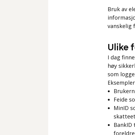
Bruk av el
informasjo
vanskelig 
Ulike 
I dag finn
høy sikker
som logger
Eksempler 
Brukern
Feide s
MinID so
skattee
BankID t
foreldre