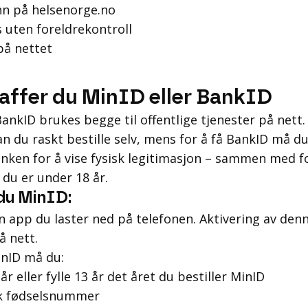
nn på helsenorge.no
 uten foreldrekontroll
på nettet
kaffer du MinID eller BankID
ankID brukes begge til offentlige tjenester på nett.
n du raskt bestille selv, mens for å få BankID må d
nken for å vise fysisk legitimasjon ­– ­sammen med 
du er under 18 år.
 du MinID:
n app du laster ned på telefonen. Aktivering av den
å nett.
inID må du:
år eller fylle 13 år det året du bestiller MinID
k fødselsnummer