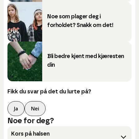
Noe som plager deg i
forholdet? Snakk om det!
Bli bedre kjent med kjæresten
din
Fikk du svar på det du lurte på?
Ja
Nei
Noe for deg?
Kors på halsen