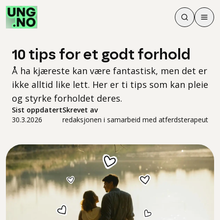
Søk
Men
Søk
Meny
Søk i innhol
Meny for å 
10 tips for et godt forhold
Å ha kjæreste kan være fantastisk, men det er
ikke alltid like lett. Her er ti tips som kan pleie
og styrke forholdet deres.
Sist oppdatert
Skrevet av
30.3.2026
redaksjonen i samarbeid med atferdsterapeut