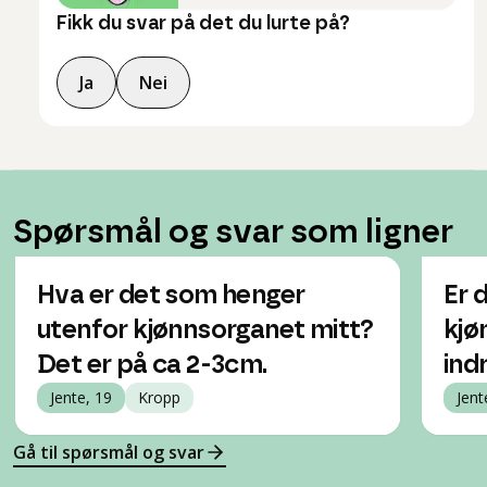
Fikk du svar på det du lurte på?
Ja
Nei
Spørsmål og svar som ligner
Hva er det som henger
Er 
utenfor kjønnsorganet mitt?
kjø
Det er på ca 2-3cm.
ind
Jente, 19
Kropp
Jent
Gå til spørsmål og svar