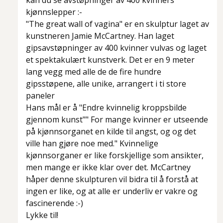
kan du se avstøpninger av 400 kvinners
kjønnslepper :-
"The great wall of vagina" er en skulptur laget av
kunstneren Jamie McCartney. Han laget
gipsavstøpninger av 400 kvinner vulvas og laget
et spektakulært kunstverk. Det er en 9 meter
lang vegg med alle de de fire hundre
gipsstøpene, alle unike, arrangert i ti store
paneler
Hans mål er å "Endre kvinnelig kroppsbilde
gjennom kunst"" For mange kvinner er utseende
på kjønnsorganet en kilde til angst, og og det
ville han gjøre noe med." Kvinnelige
kjønnsorganer er like forskjellige som ansikter,
men mange er ikke klar over det. McCartney
håper denne skulpturen vil bidra til å forstå at
ingen er like, og at alle er underliv er vakre og
fascinerende :-)
Lykke til!