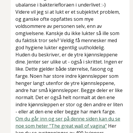
ubalanse i bakteriefloraen i underlivet :-)
Videre vil jeg si at lukt er et subjektivt problem,
og ganske ofte oppfattes som mye
voldsommere av personen selv, enn av
omgivelsene. Kanskje du ikke lukter så ille som
du faktisk tror selv? Veldig få mennesker med
god hygiene lukter egentlig uutholdelig.
Huden du beskriver, er de ytre kjønnsleppene
dine. Jenter ser ulike ut - også i skrittet. Ingen er
like. Dette gjelder både størrelse, fasong og
farge. Noen har store indre kjønnslepper som
henger langt utenfor de ytre kjønnsleppene,
andre har små kjønnslepper. Begge deler er like
normalt. Det er også helt normalt at den ene
indre kjønnsleppen er stor og den andre er liten
- eller at den ene eller begge har mørk farge.
Om du går inn og ser på denne siden kan du se
noe som heter "The great wall of vagina"
Her