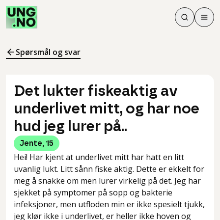
Søk
Men
Søk
Meny
Søk i innhol
Meny for å 
Spørsmål og svar
Det lukter fiskeaktig av
underlivet mitt, og har noe
hud jeg lurer på..
Jente
,
15
Hei! Har kjent at underlivet mitt har hatt en litt
uvanlig lukt. Litt sånn fiske aktig. Dette er ekkelt for
meg å snakke om men lurer virkelig på det. Jeg har
sjekket på symptomer på sopp og bakterie
infeksjoner, men utfloden min er ikke spesielt tjukk,
jeg klør ikke i underlivet, er heller ikke hoven og