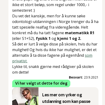
ikke et stort beløp, som regel under 1000,- i
semesteret :)
Du vet det kanskje, men for å kunne søke
odontologi-utdanningen i Norge trenger du å ha
tatt spesielle realfag fra videregående. Helt
konkret må du ha tatt fagene
matematikk R1
(eller S1+S2),
fysikk 1
og
kjemi 1 og 2.
Så det er lurt å velge disse på skolen, hvis du har
mulighet! Og hvis du ikke har mulighet, er det et
alternativ å ta disse fagene på egenhånd
som
privatist.
Lykke til, snakk gjerne med rådgiver på skolen
om dette!
Besvart:
23.9.2021
Vi har valgt ut dette for deg
Les mer om yrker og
utdanning som kan passe