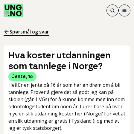
Søk
Men
Søk
Meny
Søk i innhol
Meny for å 
Spørsmål og svar
Hva koster utdanningen
som tannlege i Norge?
Jente
,
16
Hei! Er en jente på 16 år som har en drøm om å bli
tannlege. Prøver å gjøre det så godt jeg kan på
skolen (går 1 VGs) for å kunne komme meg inn som
odontologistudent om noen år. Lurer bare på hvor
mye en slik utdanning koster her i Norge? For vet at
en slik utdanning er gratis i Tyskland (i og med at
jeg er tysk statsborger).